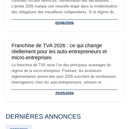
contrôles fiscaux renforcés, numérisation des déclarations…
L'année 2026 marque une nouvelle étape dans la modernisation
des obligations des travailleurs indépendants. Si le régime de
la micro-entreprise conserve sa simplicité et son attractivité,
02/06/2026
les auto-entrepreneurs devront s'adapter à un environnement
réglementaire plus exigeant. Décryptage des principaux
changements et des précautions à prendre pour éviter les
mauvaises surprises.
Franchise de TVA 2026 : ce qui change
réellement pour les auto-entrepreneurs et
micro-entreprises
La franchise de TVA reste l’un des principaux avantages du
régime de la micro-entreprise. Pourtant, les évolutions
réglementaires annoncées pour 2026 suscitent de nombreuses
interrogations chez les auto-entrepreneurs, artisans et
freelances. Seuils de chiffre d’affaires, obligations déclaratives,
25/05/2026
facturation ou risque de bascule vers la TVA : les règles
évoluent dans un contexte de contrôle renforcé et de
modernisation fiscale qui oblige les indépendants à rester
particulièrement vigilants.
DERNIÈRES ANNONCES