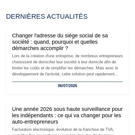
DERNIÈRES ACTUALITÉS
Changer l'adresse du siège social de sa
société : quand, pourquoi et quelles
démarches accomplir ?
Lors de la création d'une entreprise, de nombreux entrepreneurs
choisissent de domicilier leur société à leur domicile afin de
limiter les coûts et de simplifier les démarches. Mais avec le
développement de l'activité, cette solution peut rapidement
devenir inadaptée. Déménagement dans des locaux
06/07/2026
professionnels, recrutement, image de marque… Le
changement d'adresse du siège social répond souvent à une
nouvelle étape de la vie de l'entreprise et implique plusieurs
formalités obligatoires.
Une année 2026 sous haute surveillance pour
les indépendants : ce qui va changer pour les
auto-entrepreneurs
Facturation électronique, évolution de la franchise de TVA,