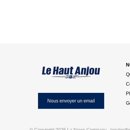
N
Q
C
Pl
Nous envoyer un email
G
© Copyright 2026 La News Company - legalesflex