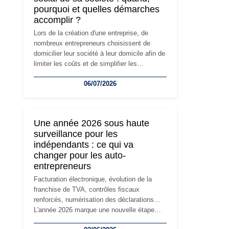
pourquoi et quelles démarches
accomplir ?
Lors de la création d'une entreprise, de
nombreux entrepreneurs choisissent de
domicilier leur société à leur domicile afin de
limiter les coûts et de simplifier les
démarches. Mais avec le développement de
06/07/2026
l'activité, cette solution peut rapidement
devenir inadaptée. Déménagement dans des
locaux professionnels, recrutement, image
de marque… Le changement d'adresse du
Une année 2026 sous haute
siège social répond souvent à une nouvelle
surveillance pour les
étape de la vie de l'entreprise et implique
indépendants : ce qui va
plusieurs formalités obligatoires.
changer pour les auto-
entrepreneurs
Facturation électronique, évolution de la
franchise de TVA, contrôles fiscaux
renforcés, numérisation des déclarations…
L'année 2026 marque une nouvelle étape
dans la modernisation des obligations des