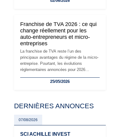
02/06/2026
travailleurs indépendants. Si le régime de la
micro-entreprise conserve sa simplicité et
son attractivité, les auto-entrepreneurs
devront s'adapter à un environnement
Franchise de TVA 2026 : ce qui
réglementaire plus exigeant. Décryptage des
change réellement pour les
principaux changements et des précautions
auto-entrepreneurs et micro-
à prendre pour éviter les mauvaises
entreprises
surprises.
La franchise de TVA reste l’un des
principaux avantages du régime de la micro-
entreprise. Pourtant, les évolutions
réglementaires annoncées pour 2026
suscitent de nombreuses interrogations chez
25/05/2026
les auto-entrepreneurs, artisans et
freelances. Seuils de chiffre d’affaires,
obligations déclaratives, facturation ou
risque de bascule vers la TVA : les règles
DERNIÈRES ANNONCES
évoluent dans un contexte de contrôle
renforcé et de modernisation fiscale qui
oblige les indépendants à rester
07/08/2026
particulièrement vigilants.
SCI ACHILLE INVEST