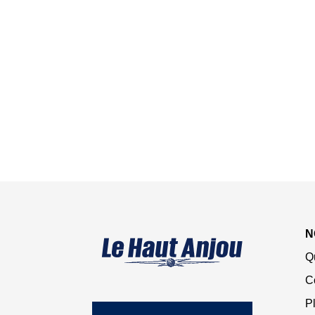
N
Q
C
Pl