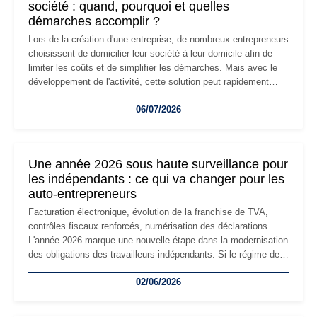
société : quand, pourquoi et quelles
démarches accomplir ?
Lors de la création d'une entreprise, de nombreux entrepreneurs
choisissent de domicilier leur société à leur domicile afin de
limiter les coûts et de simplifier les démarches. Mais avec le
développement de l'activité, cette solution peut rapidement
devenir inadaptée. Déménagement dans des locaux
06/07/2026
professionnels, recrutement, image de marque… Le
changement d'adresse du siège social répond souvent à une
nouvelle étape de la vie de l'entreprise et implique plusieurs
formalités obligatoires.
Une année 2026 sous haute surveillance pour
les indépendants : ce qui va changer pour les
auto-entrepreneurs
Facturation électronique, évolution de la franchise de TVA,
contrôles fiscaux renforcés, numérisation des déclarations…
L'année 2026 marque une nouvelle étape dans la modernisation
des obligations des travailleurs indépendants. Si le régime de
la micro-entreprise conserve sa simplicité et son attractivité,
02/06/2026
les auto-entrepreneurs devront s'adapter à un environnement
réglementaire plus exigeant. Décryptage des principaux
changements et des précautions à prendre pour éviter les