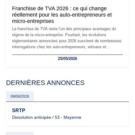
mauvaises surprises.
Franchise de TVA 2026 : ce qui change
réellement pour les auto-entrepreneurs et
micro-entreprises
La franchise de TVA reste l’un des principaux avantages du
régime de la micro-entreprise. Pourtant, les évolutions
réglementaires annoncées pour 2026 suscitent de nombreuses
interrogations chez les auto-entrepreneurs, artisans et
freelances. Seuils de chiffre d’affaires, obligations déclaratives,
25/05/2026
facturation ou risque de bascule vers la TVA : les règles
évoluent dans un contexte de contrôle renforcé et de
modernisation fiscale qui oblige les indépendants à rester
particulièrement vigilants.
DERNIÈRES ANNONCES
09/08/2026
SRTP
Dissolution anticipée / 53 - Mayenne