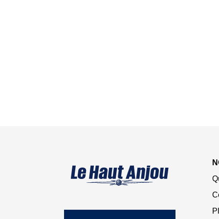
N
Q
C
Pl