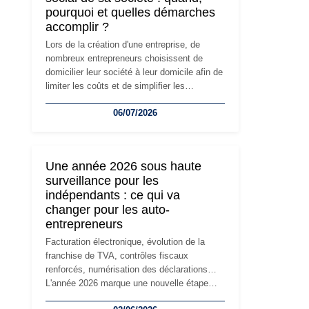
pourquoi et quelles démarches
accomplir ?
Lors de la création d'une entreprise, de
nombreux entrepreneurs choisissent de
domicilier leur société à leur domicile afin de
limiter les coûts et de simplifier les
démarches. Mais avec le développement de
06/07/2026
l'activité, cette solution peut rapidement
devenir inadaptée. Déménagement dans des
locaux professionnels, recrutement, image
de marque… Le changement d'adresse du
Une année 2026 sous haute
siège social répond souvent à une nouvelle
surveillance pour les
étape de la vie de l'entreprise et implique
indépendants : ce qui va
plusieurs formalités obligatoires.
changer pour les auto-
entrepreneurs
Facturation électronique, évolution de la
franchise de TVA, contrôles fiscaux
renforcés, numérisation des déclarations…
L'année 2026 marque une nouvelle étape
dans la modernisation des obligations des