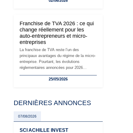
02/06/2026
travailleurs indépendants. Si le régime de la
micro-entreprise conserve sa simplicité et
son attractivité, les auto-entrepreneurs
devront s'adapter à un environnement
Franchise de TVA 2026 : ce qui
réglementaire plus exigeant. Décryptage des
change réellement pour les
principaux changements et des précautions
auto-entrepreneurs et micro-
à prendre pour éviter les mauvaises
entreprises
surprises.
La franchise de TVA reste l’un des
principaux avantages du régime de la micro-
entreprise. Pourtant, les évolutions
réglementaires annoncées pour 2026
suscitent de nombreuses interrogations chez
25/05/2026
les auto-entrepreneurs, artisans et
freelances. Seuils de chiffre d’affaires,
obligations déclaratives, facturation ou
risque de bascule vers la TVA : les règles
DERNIÈRES ANNONCES
évoluent dans un contexte de contrôle
renforcé et de modernisation fiscale qui
oblige les indépendants à rester
07/08/2026
particulièrement vigilants.
SCI ACHILLE INVEST