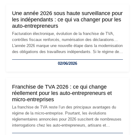
nouvelle étape de la vie de l'entreprise et implique plusieurs
formalités obligatoires.
Une année 2026 sous haute surveillance pour
les indépendants : ce qui va changer pour les
auto-entrepreneurs
Facturation électronique, évolution de la franchise de TVA,
contrôles fiscaux renforcés, numérisation des déclarations…
L'année 2026 marque une nouvelle étape dans la modernisation
des obligations des travailleurs indépendants. Si le régime de
la micro-entreprise conserve sa simplicité et son attractivité,
02/06/2026
les auto-entrepreneurs devront s'adapter à un environnement
réglementaire plus exigeant. Décryptage des principaux
changements et des précautions à prendre pour éviter les
mauvaises surprises.
Franchise de TVA 2026 : ce qui change
réellement pour les auto-entrepreneurs et
micro-entreprises
La franchise de TVA reste l’un des principaux avantages du
régime de la micro-entreprise. Pourtant, les évolutions
réglementaires annoncées pour 2026 suscitent de nombreuses
interrogations chez les auto-entrepreneurs, artisans et
freelances. Seuils de chiffre d’affaires, obligations déclaratives,