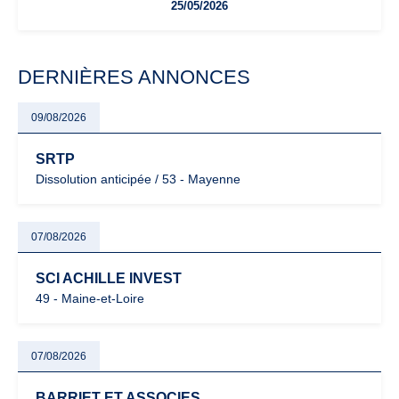
25/05/2026
facturation ou risque de bascule vers la TVA : les règles
évoluent dans un contexte de contrôle renforcé et de
modernisation fiscale qui oblige les indépendants à rester
particulièrement vigilants.
DERNIÈRES ANNONCES
09/08/2026
SRTP
Dissolution anticipée / 53 - Mayenne
07/08/2026
SCI ACHILLE INVEST
49 - Maine-et-Loire
07/08/2026
BARRIET ET ASSOCIES