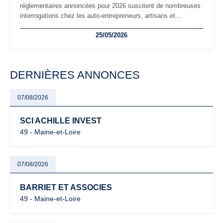
réglementaires annoncées pour 2026 suscitent de nombreuses
interrogations chez les auto-entrepreneurs, artisans et
freelances. Seuils de chiffre d’affaires, obligations déclaratives,
25/05/2026
facturation ou risque de bascule vers la TVA : les règles
évoluent dans un contexte de contrôle renforcé et de
modernisation fiscale qui oblige les indépendants à rester
particulièrement vigilants.
DERNIÈRES ANNONCES
07/08/2026
SCI ACHILLE INVEST
49 - Maine-et-Loire
07/08/2026
BARRIET ET ASSOCIES
49 - Maine-et-Loire