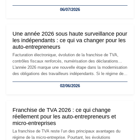
devenir inadaptée. Déménagement dans des locaux
06/07/2026
professionnels, recrutement, image de marque… Le
changement d'adresse du siège social répond souvent à une
nouvelle étape de la vie de l'entreprise et implique plusieurs
formalités obligatoires.
Une année 2026 sous haute surveillance pour
les indépendants : ce qui va changer pour les
auto-entrepreneurs
Facturation électronique, évolution de la franchise de TVA,
contrôles fiscaux renforcés, numérisation des déclarations…
L'année 2026 marque une nouvelle étape dans la modernisation
des obligations des travailleurs indépendants. Si le régime de
la micro-entreprise conserve sa simplicité et son attractivité,
02/06/2026
les auto-entrepreneurs devront s'adapter à un environnement
réglementaire plus exigeant. Décryptage des principaux
changements et des précautions à prendre pour éviter les
mauvaises surprises.
Franchise de TVA 2026 : ce qui change
réellement pour les auto-entrepreneurs et
micro-entreprises
La franchise de TVA reste l’un des principaux avantages du
régime de la micro-entreprise. Pourtant, les évolutions