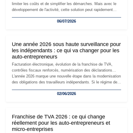
limiter les coûts et de simplifier les démarches. Mais avec le
développement de l'activité, cette solution peut rapidement
devenir inadaptée. Déménagement dans des locaux
06/07/2026
professionnels, recrutement, image de marque… Le
changement d'adresse du siège social répond souvent à une
nouvelle étape de la vie de l'entreprise et implique plusieurs
formalités obligatoires.
Une année 2026 sous haute surveillance pour
les indépendants : ce qui va changer pour les
auto-entrepreneurs
Facturation électronique, évolution de la franchise de TVA,
contrôles fiscaux renforcés, numérisation des déclarations…
L'année 2026 marque une nouvelle étape dans la modernisation
des obligations des travailleurs indépendants. Si le régime de
la micro-entreprise conserve sa simplicité et son attractivité,
02/06/2026
les auto-entrepreneurs devront s'adapter à un environnement
réglementaire plus exigeant. Décryptage des principaux
changements et des précautions à prendre pour éviter les
mauvaises surprises.
Franchise de TVA 2026 : ce qui change
réellement pour les auto-entrepreneurs et
micro-entreprises