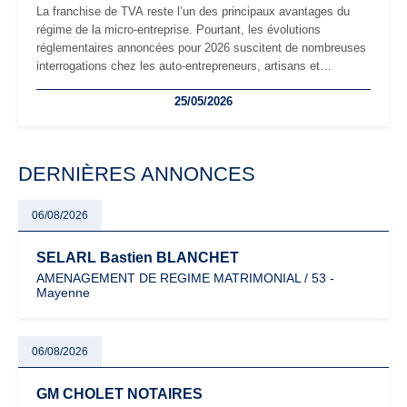
La franchise de TVA reste l’un des principaux avantages du
régime de la micro-entreprise. Pourtant, les évolutions
réglementaires annoncées pour 2026 suscitent de nombreuses
interrogations chez les auto-entrepreneurs, artisans et
freelances. Seuils de chiffre d’affaires, obligations déclaratives,
25/05/2026
facturation ou risque de bascule vers la TVA : les règles
évoluent dans un contexte de contrôle renforcé et de
modernisation fiscale qui oblige les indépendants à rester
particulièrement vigilants.
DERNIÈRES ANNONCES
06/08/2026
SELARL Bastien BLANCHET
AMENAGEMENT DE REGIME MATRIMONIAL / 53 -
Mayenne
06/08/2026
GM CHOLET NOTAIRES