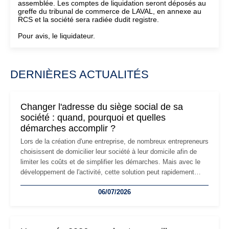
assemblée. Les comptes de liquidation seront déposés au
greffe du tribunal de commerce de LAVAL, en annexe au
RCS et la société sera radiée dudit registre.
Pour avis, le liquidateur.
DERNIÈRES ACTUALITÉS
Changer l'adresse du siège social de sa
société : quand, pourquoi et quelles
démarches accomplir ?
Lors de la création d'une entreprise, de nombreux entrepreneurs
choisissent de domicilier leur société à leur domicile afin de
limiter les coûts et de simplifier les démarches. Mais avec le
développement de l'activité, cette solution peut rapidement
devenir inadaptée. Déménagement dans des locaux
06/07/2026
professionnels, recrutement, image de marque… Le
changement d'adresse du siège social répond souvent à une
nouvelle étape de la vie de l'entreprise et implique plusieurs
formalités obligatoires.