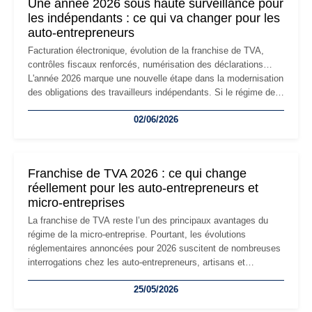
Une année 2026 sous haute surveillance pour
les indépendants : ce qui va changer pour les
auto-entrepreneurs
Facturation électronique, évolution de la franchise de TVA,
contrôles fiscaux renforcés, numérisation des déclarations…
L'année 2026 marque une nouvelle étape dans la modernisation
des obligations des travailleurs indépendants. Si le régime de
la micro-entreprise conserve sa simplicité et son attractivité,
02/06/2026
les auto-entrepreneurs devront s'adapter à un environnement
réglementaire plus exigeant. Décryptage des principaux
changements et des précautions à prendre pour éviter les
mauvaises surprises.
Franchise de TVA 2026 : ce qui change
réellement pour les auto-entrepreneurs et
micro-entreprises
La franchise de TVA reste l’un des principaux avantages du
régime de la micro-entreprise. Pourtant, les évolutions
réglementaires annoncées pour 2026 suscitent de nombreuses
interrogations chez les auto-entrepreneurs, artisans et
freelances. Seuils de chiffre d’affaires, obligations déclaratives,
25/05/2026
facturation ou risque de bascule vers la TVA : les règles
évoluent dans un contexte de contrôle renforcé et de