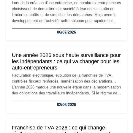
Lors de la création d'une entreprise, de nombreux entrepreneurs
choisissent de domicilier leur société à leur domicile afin de
limiter les coûts et de simplifier les démarches. Mais avec le
développement de l'activité, cette solution peut rapidement
devenir inadaptée. Déménagement dans des locaux
06/07/2026
professionnels, recrutement, image de marque… Le
changement d'adresse du siège social répond souvent à une
nouvelle étape de la vie de l'entreprise et implique plusieurs
formalités obligatoires.
Une année 2026 sous haute surveillance pour
les indépendants : ce qui va changer pour les
auto-entrepreneurs
Facturation électronique, évolution de la franchise de TVA,
contrôles fiscaux renforcés, numérisation des déclarations…
L'année 2026 marque une nouvelle étape dans la modernisation
des obligations des travailleurs indépendants. Si le régime de
la micro-entreprise conserve sa simplicité et son attractivité,
02/06/2026
les auto-entrepreneurs devront s'adapter à un environnement
réglementaire plus exigeant. Décryptage des principaux
changements et des précautions à prendre pour éviter les
mauvaises surprises.
Franchise de TVA 2026 : ce qui change