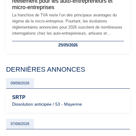
réellement pour les auto-entrepreneurs et
micro-entreprises
La franchise de TVA reste l’un des principaux avantages du
régime de la micro-entreprise. Pourtant, les évolutions
réglementaires annoncées pour 2026 suscitent de nombreuses
interrogations chez les auto-entrepreneurs, artisans et
freelances. Seuils de chiffre d’affaires, obligations déclaratives,
25/05/2026
facturation ou risque de bascule vers la TVA : les règles
évoluent dans un contexte de contrôle renforcé et de
modernisation fiscale qui oblige les indépendants à rester
particulièrement vigilants.
DERNIÈRES ANNONCES
09/08/2026
SRTP
Dissolution anticipée / 53 - Mayenne
07/08/2026