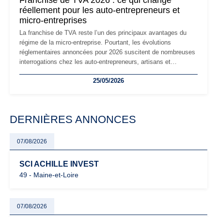
Franchise de TVA 2026 : ce qui change
réellement pour les auto-entrepreneurs et
micro-entreprises
La franchise de TVA reste l’un des principaux avantages du
régime de la micro-entreprise. Pourtant, les évolutions
réglementaires annoncées pour 2026 suscitent de nombreuses
interrogations chez les auto-entrepreneurs, artisans et
freelances. Seuils de chiffre d’affaires, obligations déclaratives,
25/05/2026
facturation ou risque de bascule vers la TVA : les règles
évoluent dans un contexte de contrôle renforcé et de
modernisation fiscale qui oblige les indépendants à rester
particulièrement vigilants.
DERNIÈRES ANNONCES
07/08/2026
SCI ACHILLE INVEST
49 - Maine-et-Loire
07/08/2026