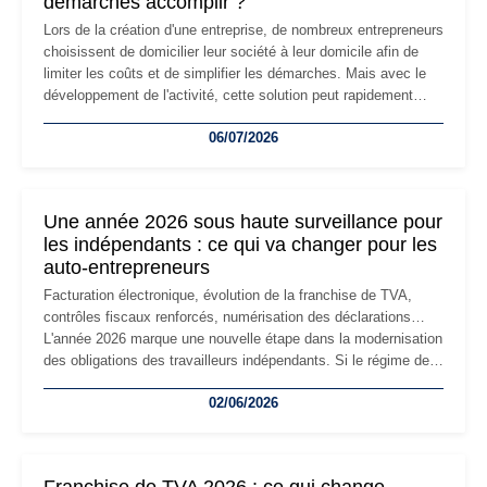
démarches accomplir ?
Lors de la création d'une entreprise, de nombreux entrepreneurs
choisissent de domicilier leur société à leur domicile afin de
limiter les coûts et de simplifier les démarches. Mais avec le
développement de l'activité, cette solution peut rapidement
devenir inadaptée. Déménagement dans des locaux
06/07/2026
professionnels, recrutement, image de marque… Le
changement d'adresse du siège social répond souvent à une
nouvelle étape de la vie de l'entreprise et implique plusieurs
formalités obligatoires.
Une année 2026 sous haute surveillance pour
les indépendants : ce qui va changer pour les
auto-entrepreneurs
Facturation électronique, évolution de la franchise de TVA,
contrôles fiscaux renforcés, numérisation des déclarations…
L'année 2026 marque une nouvelle étape dans la modernisation
des obligations des travailleurs indépendants. Si le régime de
la micro-entreprise conserve sa simplicité et son attractivité,
02/06/2026
les auto-entrepreneurs devront s'adapter à un environnement
réglementaire plus exigeant. Décryptage des principaux
changements et des précautions à prendre pour éviter les
mauvaises surprises.