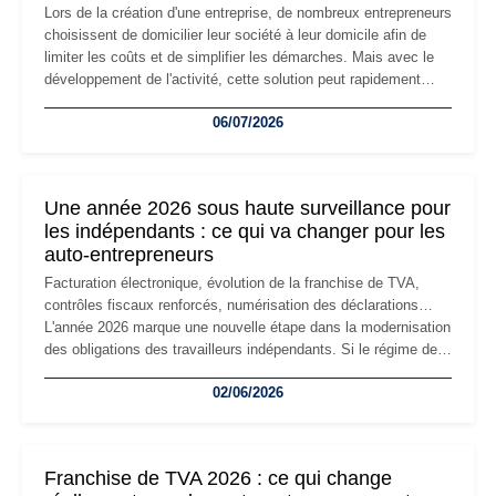
Lors de la création d'une entreprise, de nombreux entrepreneurs
choisissent de domicilier leur société à leur domicile afin de
limiter les coûts et de simplifier les démarches. Mais avec le
développement de l'activité, cette solution peut rapidement
devenir inadaptée. Déménagement dans des locaux
06/07/2026
professionnels, recrutement, image de marque… Le
changement d'adresse du siège social répond souvent à une
nouvelle étape de la vie de l'entreprise et implique plusieurs
formalités obligatoires.
Une année 2026 sous haute surveillance pour
les indépendants : ce qui va changer pour les
auto-entrepreneurs
Facturation électronique, évolution de la franchise de TVA,
contrôles fiscaux renforcés, numérisation des déclarations…
L'année 2026 marque une nouvelle étape dans la modernisation
des obligations des travailleurs indépendants. Si le régime de
la micro-entreprise conserve sa simplicité et son attractivité,
02/06/2026
les auto-entrepreneurs devront s'adapter à un environnement
réglementaire plus exigeant. Décryptage des principaux
changements et des précautions à prendre pour éviter les
mauvaises surprises.
Franchise de TVA 2026 : ce qui change