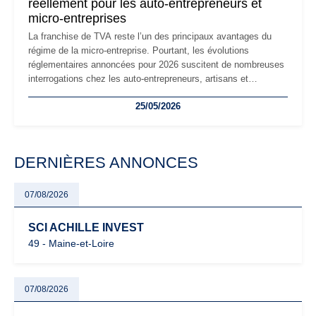
réellement pour les auto-entrepreneurs et
micro-entreprises
La franchise de TVA reste l’un des principaux avantages du
régime de la micro-entreprise. Pourtant, les évolutions
réglementaires annoncées pour 2026 suscitent de nombreuses
interrogations chez les auto-entrepreneurs, artisans et
freelances. Seuils de chiffre d’affaires, obligations déclaratives,
25/05/2026
facturation ou risque de bascule vers la TVA : les règles
évoluent dans un contexte de contrôle renforcé et de
modernisation fiscale qui oblige les indépendants à rester
particulièrement vigilants.
DERNIÈRES ANNONCES
07/08/2026
SCI ACHILLE INVEST
49 - Maine-et-Loire
07/08/2026