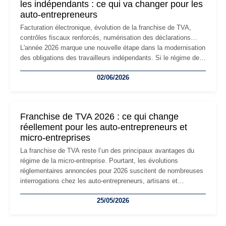
les indépendants : ce qui va changer pour les
auto-entrepreneurs
Facturation électronique, évolution de la franchise de TVA,
contrôles fiscaux renforcés, numérisation des déclarations…
L'année 2026 marque une nouvelle étape dans la modernisation
des obligations des travailleurs indépendants. Si le régime de
la micro-entreprise conserve sa simplicité et son attractivité,
02/06/2026
les auto-entrepreneurs devront s'adapter à un environnement
réglementaire plus exigeant. Décryptage des principaux
changements et des précautions à prendre pour éviter les
mauvaises surprises.
Franchise de TVA 2026 : ce qui change
réellement pour les auto-entrepreneurs et
micro-entreprises
La franchise de TVA reste l’un des principaux avantages du
régime de la micro-entreprise. Pourtant, les évolutions
réglementaires annoncées pour 2026 suscitent de nombreuses
interrogations chez les auto-entrepreneurs, artisans et
freelances. Seuils de chiffre d’affaires, obligations déclaratives,
25/05/2026
facturation ou risque de bascule vers la TVA : les règles
évoluent dans un contexte de contrôle renforcé et de
modernisation fiscale qui oblige les indépendants à rester