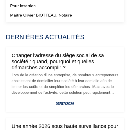
Pour insertion
Maître Olivier BIOTTEAU, Notaire
DERNIÈRES ACTUALITÉS
Changer l'adresse du siège social de sa
société : quand, pourquoi et quelles
démarches accomplir ?
Lors de la création d'une entreprise, de nombreux entrepreneurs
choisissent de domicilier leur société à leur domicile afin de
limiter les coûts et de simplifier les démarches. Mais avec le
développement de l'activité, cette solution peut rapidement
devenir inadaptée. Déménagement dans des locaux
06/07/2026
professionnels, recrutement, image de marque… Le
changement d'adresse du siège social répond souvent à une
nouvelle étape de la vie de l'entreprise et implique plusieurs
formalités obligatoires.
Une année 2026 sous haute surveillance pour