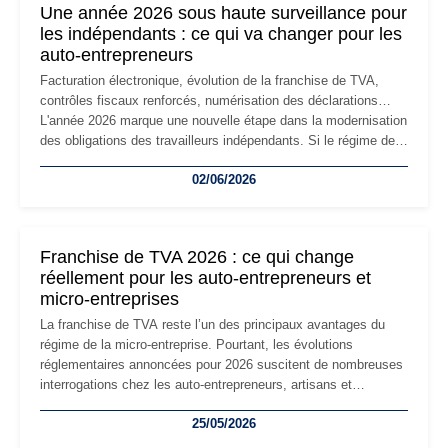
Une année 2026 sous haute surveillance pour
les indépendants : ce qui va changer pour les
auto-entrepreneurs
Facturation électronique, évolution de la franchise de TVA,
contrôles fiscaux renforcés, numérisation des déclarations…
L'année 2026 marque une nouvelle étape dans la modernisation
des obligations des travailleurs indépendants. Si le régime de
la micro-entreprise conserve sa simplicité et son attractivité,
02/06/2026
les auto-entrepreneurs devront s'adapter à un environnement
réglementaire plus exigeant. Décryptage des principaux
changements et des précautions à prendre pour éviter les
mauvaises surprises.
Franchise de TVA 2026 : ce qui change
réellement pour les auto-entrepreneurs et
micro-entreprises
La franchise de TVA reste l’un des principaux avantages du
régime de la micro-entreprise. Pourtant, les évolutions
réglementaires annoncées pour 2026 suscitent de nombreuses
interrogations chez les auto-entrepreneurs, artisans et
freelances. Seuils de chiffre d’affaires, obligations déclaratives,
25/05/2026
facturation ou risque de bascule vers la TVA : les règles
évoluent dans un contexte de contrôle renforcé et de