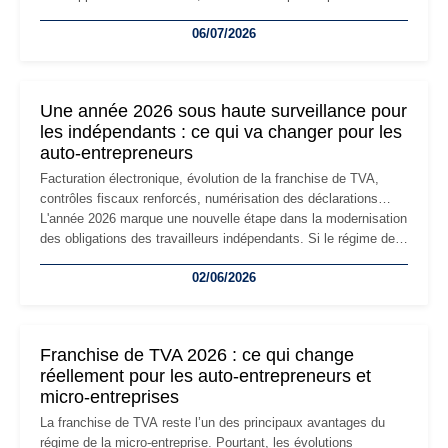
devenir inadaptée. Déménagement dans des locaux
06/07/2026
professionnels, recrutement, image de marque… Le
changement d'adresse du siège social répond souvent à une
nouvelle étape de la vie de l'entreprise et implique plusieurs
formalités obligatoires.
Une année 2026 sous haute surveillance pour
les indépendants : ce qui va changer pour les
auto-entrepreneurs
Facturation électronique, évolution de la franchise de TVA,
contrôles fiscaux renforcés, numérisation des déclarations…
L'année 2026 marque une nouvelle étape dans la modernisation
des obligations des travailleurs indépendants. Si le régime de
la micro-entreprise conserve sa simplicité et son attractivité,
02/06/2026
les auto-entrepreneurs devront s'adapter à un environnement
réglementaire plus exigeant. Décryptage des principaux
changements et des précautions à prendre pour éviter les
mauvaises surprises.
Franchise de TVA 2026 : ce qui change
réellement pour les auto-entrepreneurs et
micro-entreprises
La franchise de TVA reste l’un des principaux avantages du
régime de la micro-entreprise. Pourtant, les évolutions