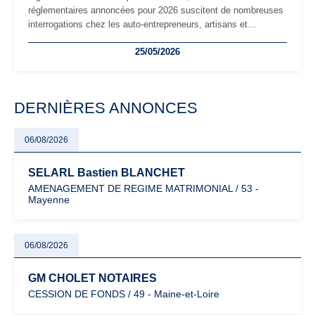
réglementaires annoncées pour 2026 suscitent de nombreuses
interrogations chez les auto-entrepreneurs, artisans et
freelances. Seuils de chiffre d’affaires, obligations déclaratives,
25/05/2026
facturation ou risque de bascule vers la TVA : les règles
évoluent dans un contexte de contrôle renforcé et de
modernisation fiscale qui oblige les indépendants à rester
particulièrement vigilants.
DERNIÈRES ANNONCES
06/08/2026
SELARL Bastien BLANCHET
AMENAGEMENT DE REGIME MATRIMONIAL / 53 -
Mayenne
06/08/2026
GM CHOLET NOTAIRES
CESSION DE FONDS / 49 - Maine-et-Loire