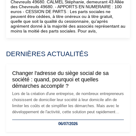
Chevreuils 49680. CALMEL Stéphanie, demeurant 43 Allée
des Chevreuils 49680. - APPORTS EN NUMERAIRE : 100
euros - CESSION DE PARTS : Les parts sociales ne
peuvent être cédées, à titre onéreux ou à titre gratuit,
quelle que soit la qualité du cessionnaire, qu'après
agrément donné à la majorité des associés représentant au
moins la moitié des parts sociales. Pour avis,
DERNIÈRES ACTUALITÉS
Changer l'adresse du siège social de sa
société : quand, pourquoi et quelles
démarches accomplir ?
Lors de la création d'une entreprise, de nombreux entrepreneurs
choisissent de domicilier leur société à leur domicile afin de
limiter les coûts et de simplifier les démarches. Mais avec le
développement de l'activité, cette solution peut rapidement
devenir inadaptée. Déménagement dans des locaux
06/07/2026
professionnels, recrutement, image de marque… Le
changement d'adresse du siège social répond souvent à une