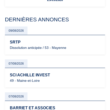
facturation ou risque de bascule vers la TVA : les règles
évoluent dans un contexte de contrôle renforcé et de
modernisation fiscale qui oblige les indépendants à rester
particulièrement vigilants.
DERNIÈRES ANNONCES
09/08/2026
SRTP
Dissolution anticipée / 53 - Mayenne
07/08/2026
SCI ACHILLE INVEST
49 - Maine-et-Loire
07/08/2026
BARRIET ET ASSOCIES