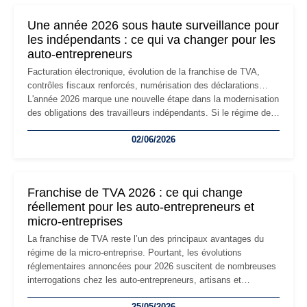
nouvelle étape de la vie de l'entreprise et implique plusieurs
formalités obligatoires.
Une année 2026 sous haute surveillance pour
les indépendants : ce qui va changer pour les
auto-entrepreneurs
Facturation électronique, évolution de la franchise de TVA,
contrôles fiscaux renforcés, numérisation des déclarations…
L'année 2026 marque une nouvelle étape dans la modernisation
des obligations des travailleurs indépendants. Si le régime de
la micro-entreprise conserve sa simplicité et son attractivité,
02/06/2026
les auto-entrepreneurs devront s'adapter à un environnement
réglementaire plus exigeant. Décryptage des principaux
changements et des précautions à prendre pour éviter les
mauvaises surprises.
Franchise de TVA 2026 : ce qui change
réellement pour les auto-entrepreneurs et
micro-entreprises
La franchise de TVA reste l’un des principaux avantages du
régime de la micro-entreprise. Pourtant, les évolutions
réglementaires annoncées pour 2026 suscitent de nombreuses
interrogations chez les auto-entrepreneurs, artisans et
freelances. Seuils de chiffre d’affaires, obligations déclaratives,
25/05/2026