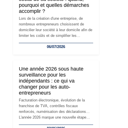
pourquoi et quelles démarches
accomplir ?
Lors de la création d'une entreprise, de
nombreux entrepreneurs choisissent de
domicilier leur société à leur domicile afin de
limiter les coûts et de simplifier les
démarches. Mais avec le développement de
06/07/2026
l'activité, cette solution peut rapidement
devenir inadaptée. Déménagement dans des
locaux professionnels, recrutement, image
de marque… Le changement d'adresse du
Une année 2026 sous haute
siège social répond souvent à une nouvelle
surveillance pour les
étape de la vie de l'entreprise et implique
indépendants : ce qui va
plusieurs formalités obligatoires.
changer pour les auto-
entrepreneurs
Facturation électronique, évolution de la
franchise de TVA, contrôles fiscaux
renforcés, numérisation des déclarations…
L'année 2026 marque une nouvelle étape
dans la modernisation des obligations des