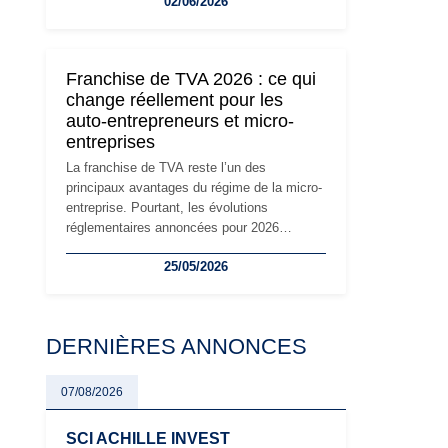
02/06/2026
travailleurs indépendants. Si le régime de la
micro-entreprise conserve sa simplicité et
son attractivité, les auto-entrepreneurs
devront s'adapter à un environnement
Franchise de TVA 2026 : ce qui
réglementaire plus exigeant. Décryptage des
change réellement pour les
principaux changements et des précautions
auto-entrepreneurs et micro-
à prendre pour éviter les mauvaises
entreprises
surprises.
La franchise de TVA reste l’un des
principaux avantages du régime de la micro-
entreprise. Pourtant, les évolutions
réglementaires annoncées pour 2026
suscitent de nombreuses interrogations chez
25/05/2026
les auto-entrepreneurs, artisans et
freelances. Seuils de chiffre d’affaires,
obligations déclaratives, facturation ou
risque de bascule vers la TVA : les règles
DERNIÈRES ANNONCES
évoluent dans un contexte de contrôle
renforcé et de modernisation fiscale qui
oblige les indépendants à rester
07/08/2026
particulièrement vigilants.
SCI ACHILLE INVEST