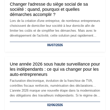
Changer l'adresse du siège social de sa
société : quand, pourquoi et quelles
démarches accomplir ?
Lors de la création d'une entreprise, de nombreux entrepreneurs
choisissent de domicilier leur société à leur domicile afin de
limiter les coûts et de simplifier les démarches. Mais avec le
développement de l'activité, cette solution peut rapidement
devenir inadaptée. Déménagement dans des locaux
06/07/2026
professionnels, recrutement, image de marque… Le
changement d'adresse du siège social répond souvent à une
nouvelle étape de la vie de l'entreprise et implique plusieurs
formalités obligatoires.
Une année 2026 sous haute surveillance pour
les indépendants : ce qui va changer pour les
auto-entrepreneurs
Facturation électronique, évolution de la franchise de TVA,
contrôles fiscaux renforcés, numérisation des déclarations…
L'année 2026 marque une nouvelle étape dans la modernisation
des obligations des travailleurs indépendants. Si le régime de
la micro-entreprise conserve sa simplicité et son attractivité,
02/06/2026
les auto-entrepreneurs devront s'adapter à un environnement