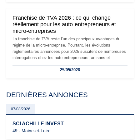
réglementaire plus exigeant. Décryptage des principaux
changements et des précautions à prendre pour éviter les
mauvaises surprises.
Franchise de TVA 2026 : ce qui change
réellement pour les auto-entrepreneurs et
micro-entreprises
La franchise de TVA reste l’un des principaux avantages du
régime de la micro-entreprise. Pourtant, les évolutions
réglementaires annoncées pour 2026 suscitent de nombreuses
interrogations chez les auto-entrepreneurs, artisans et
freelances. Seuils de chiffre d’affaires, obligations déclaratives,
25/05/2026
facturation ou risque de bascule vers la TVA : les règles
évoluent dans un contexte de contrôle renforcé et de
modernisation fiscale qui oblige les indépendants à rester
particulièrement vigilants.
DERNIÈRES ANNONCES
07/08/2026
SCI ACHILLE INVEST
49 - Maine-et-Loire