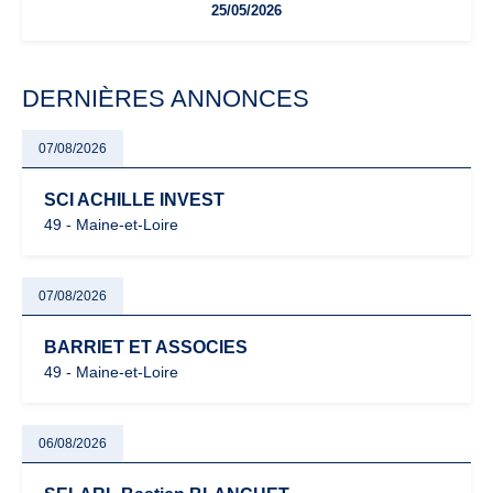
25/05/2026
facturation ou risque de bascule vers la TVA : les règles
évoluent dans un contexte de contrôle renforcé et de
modernisation fiscale qui oblige les indépendants à rester
particulièrement vigilants.
DERNIÈRES ANNONCES
07/08/2026
SCI ACHILLE INVEST
49 - Maine-et-Loire
07/08/2026
BARRIET ET ASSOCIES
49 - Maine-et-Loire
06/08/2026