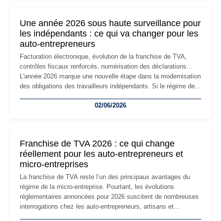
nouvelle étape de la vie de l'entreprise et implique plusieurs
formalités obligatoires.
Une année 2026 sous haute surveillance pour
les indépendants : ce qui va changer pour les
auto-entrepreneurs
Facturation électronique, évolution de la franchise de TVA,
contrôles fiscaux renforcés, numérisation des déclarations…
L'année 2026 marque une nouvelle étape dans la modernisation
des obligations des travailleurs indépendants. Si le régime de
la micro-entreprise conserve sa simplicité et son attractivité,
02/06/2026
les auto-entrepreneurs devront s'adapter à un environnement
réglementaire plus exigeant. Décryptage des principaux
changements et des précautions à prendre pour éviter les
mauvaises surprises.
Franchise de TVA 2026 : ce qui change
réellement pour les auto-entrepreneurs et
micro-entreprises
La franchise de TVA reste l’un des principaux avantages du
régime de la micro-entreprise. Pourtant, les évolutions
réglementaires annoncées pour 2026 suscitent de nombreuses
interrogations chez les auto-entrepreneurs, artisans et
freelances. Seuils de chiffre d’affaires, obligations déclaratives,