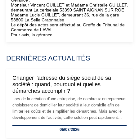
Gérance :
Monsieur Vincent GUILLET et Madame Christelle GUILLET,
demeurant La ceriselaie 53390 SAINT AIGNAN SUR ROE
Madame Lucie GUILLET, demeurant 36, rue de la gare
53800 La Selle Craonnaise
Le dépôt des actes sera effectué au Greffe du Tribunal de
Commerce de LAVAL
Pour avis, la gérance
DERNIÈRES ACTUALITÉS
Changer l'adresse du siège social de sa
société : quand, pourquoi et quelles
démarches accomplir ?
Lors de la création d'une entreprise, de nombreux entrepreneurs
choisissent de domicilier leur société à leur domicile afin de
limiter les coûts et de simplifier les démarches. Mais avec le
développement de l'activité, cette solution peut rapidement
devenir inadaptée. Déménagement dans des locaux
06/07/2026
professionnels, recrutement, image de marque… Le
changement d'adresse du siège social répond souvent à une