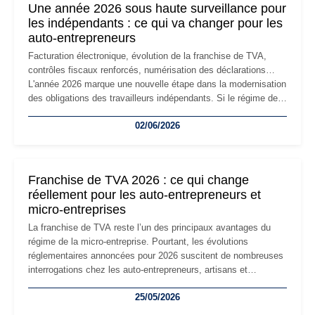
Une année 2026 sous haute surveillance pour
les indépendants : ce qui va changer pour les
auto-entrepreneurs
Facturation électronique, évolution de la franchise de TVA,
contrôles fiscaux renforcés, numérisation des déclarations…
L'année 2026 marque une nouvelle étape dans la modernisation
des obligations des travailleurs indépendants. Si le régime de
la micro-entreprise conserve sa simplicité et son attractivité,
02/06/2026
les auto-entrepreneurs devront s'adapter à un environnement
réglementaire plus exigeant. Décryptage des principaux
changements et des précautions à prendre pour éviter les
mauvaises surprises.
Franchise de TVA 2026 : ce qui change
réellement pour les auto-entrepreneurs et
micro-entreprises
La franchise de TVA reste l’un des principaux avantages du
régime de la micro-entreprise. Pourtant, les évolutions
réglementaires annoncées pour 2026 suscitent de nombreuses
interrogations chez les auto-entrepreneurs, artisans et
freelances. Seuils de chiffre d’affaires, obligations déclaratives,
25/05/2026
facturation ou risque de bascule vers la TVA : les règles
évoluent dans un contexte de contrôle renforcé et de