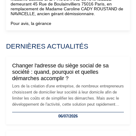
demeurant 45 Rue de Boulainvilliers 75016 Paris, en
remplacement de Madame Caroline CADY ROUSTAND de
NAVACELLE, ancien gérant démissionnaire.
Pour avis, la gérance
DERNIÈRES ACTUALITÉS
Changer l'adresse du siège social de sa
société : quand, pourquoi et quelles
démarches accomplir ?
Lors de la création d'une entreprise, de nombreux entrepreneurs
choisissent de domicilier leur société à leur domicile afin de
limiter les coûts et de simplifier les démarches. Mais avec le
développement de l'activité, cette solution peut rapidement
devenir inadaptée. Déménagement dans des locaux
06/07/2026
professionnels, recrutement, image de marque… Le
changement d'adresse du siège social répond souvent à une
nouvelle étape de la vie de l'entreprise et implique plusieurs
formalités obligatoires.