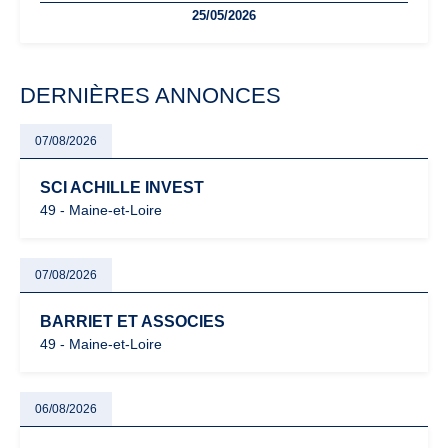
25/05/2026
facturation ou risque de bascule vers la TVA : les règles
évoluent dans un contexte de contrôle renforcé et de
modernisation fiscale qui oblige les indépendants à rester
particulièrement vigilants.
DERNIÈRES ANNONCES
07/08/2026
SCI ACHILLE INVEST
49 - Maine-et-Loire
07/08/2026
BARRIET ET ASSOCIES
49 - Maine-et-Loire
06/08/2026