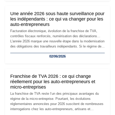
nouvelle étape de la vie de l'entreprise et implique plusieurs
formalités obligatoires.
Une année 2026 sous haute surveillance pour
les indépendants : ce qui va changer pour les
auto-entrepreneurs
Facturation électronique, évolution de la franchise de TVA,
contrôles fiscaux renforcés, numérisation des déclarations…
L'année 2026 marque une nouvelle étape dans la modernisation
des obligations des travailleurs indépendants. Si le régime de
la micro-entreprise conserve sa simplicité et son attractivité,
02/06/2026
les auto-entrepreneurs devront s'adapter à un environnement
réglementaire plus exigeant. Décryptage des principaux
changements et des précautions à prendre pour éviter les
mauvaises surprises.
Franchise de TVA 2026 : ce qui change
réellement pour les auto-entrepreneurs et
micro-entreprises
La franchise de TVA reste l’un des principaux avantages du
régime de la micro-entreprise. Pourtant, les évolutions
réglementaires annoncées pour 2026 suscitent de nombreuses
interrogations chez les auto-entrepreneurs, artisans et
freelances. Seuils de chiffre d’affaires, obligations déclaratives,