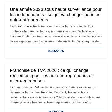
nouvelle étape de la vie de l'entreprise et implique plusieurs
formalités obligatoires.
Une année 2026 sous haute surveillance pour
les indépendants : ce qui va changer pour les
auto-entrepreneurs
Facturation électronique, évolution de la franchise de TVA,
contrôles fiscaux renforcés, numérisation des déclarations…
L'année 2026 marque une nouvelle étape dans la modernisation
des obligations des travailleurs indépendants. Si le régime de
la micro-entreprise conserve sa simplicité et son attractivité,
02/06/2026
les auto-entrepreneurs devront s'adapter à un environnement
réglementaire plus exigeant. Décryptage des principaux
changements et des précautions à prendre pour éviter les
mauvaises surprises.
Franchise de TVA 2026 : ce qui change
réellement pour les auto-entrepreneurs et
micro-entreprises
La franchise de TVA reste l’un des principaux avantages du
régime de la micro-entreprise. Pourtant, les évolutions
réglementaires annoncées pour 2026 suscitent de nombreuses
interrogations chez les auto-entrepreneurs, artisans et
freelances. Seuils de chiffre d’affaires, obligations déclaratives,