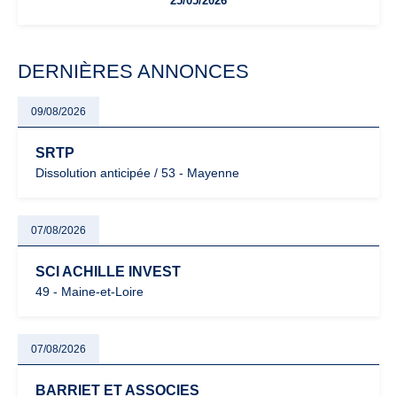
25/05/2026
facturation ou risque de bascule vers la TVA : les règles
évoluent dans un contexte de contrôle renforcé et de
modernisation fiscale qui oblige les indépendants à rester
particulièrement vigilants.
DERNIÈRES ANNONCES
09/08/2026
SRTP
Dissolution anticipée / 53 - Mayenne
07/08/2026
SCI ACHILLE INVEST
49 - Maine-et-Loire
07/08/2026
BARRIET ET ASSOCIES