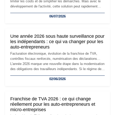
limiter les coûts et de simplifier les démarches. Mais avec le
développement de l'activité, cette solution peut rapidement
devenir inadaptée. Déménagement dans des locaux
06/07/2026
professionnels, recrutement, image de marque… Le
changement d'adresse du siège social répond souvent à une
nouvelle étape de la vie de l'entreprise et implique plusieurs
formalités obligatoires.
Une année 2026 sous haute surveillance pour
les indépendants : ce qui va changer pour les
auto-entrepreneurs
Facturation électronique, évolution de la franchise de TVA,
contrôles fiscaux renforcés, numérisation des déclarations…
L'année 2026 marque une nouvelle étape dans la modernisation
des obligations des travailleurs indépendants. Si le régime de
la micro-entreprise conserve sa simplicité et son attractivité,
02/06/2026
les auto-entrepreneurs devront s'adapter à un environnement
réglementaire plus exigeant. Décryptage des principaux
changements et des précautions à prendre pour éviter les
mauvaises surprises.
Franchise de TVA 2026 : ce qui change
réellement pour les auto-entrepreneurs et
micro-entreprises