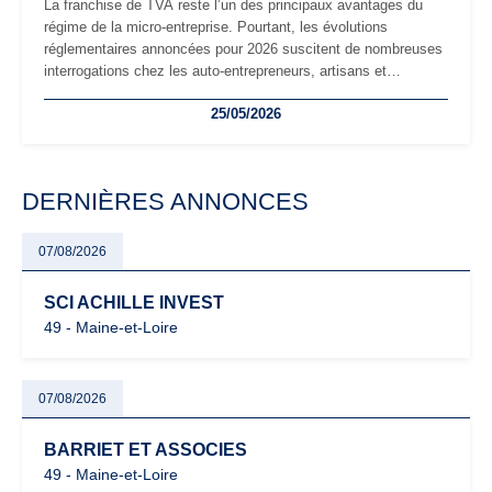
La franchise de TVA reste l’un des principaux avantages du
régime de la micro-entreprise. Pourtant, les évolutions
réglementaires annoncées pour 2026 suscitent de nombreuses
interrogations chez les auto-entrepreneurs, artisans et
freelances. Seuils de chiffre d’affaires, obligations déclaratives,
25/05/2026
facturation ou risque de bascule vers la TVA : les règles
évoluent dans un contexte de contrôle renforcé et de
modernisation fiscale qui oblige les indépendants à rester
particulièrement vigilants.
DERNIÈRES ANNONCES
07/08/2026
SCI ACHILLE INVEST
49 - Maine-et-Loire
07/08/2026
BARRIET ET ASSOCIES
49 - Maine-et-Loire