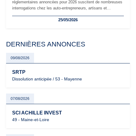
réglementaires annoncées pour 2026 suscitent de nombreuses
interrogations chez les auto-entrepreneurs, artisans et
freelances. Seuils de chiffre d’affaires, obligations déclaratives,
25/05/2026
facturation ou risque de bascule vers la TVA : les règles
évoluent dans un contexte de contrôle renforcé et de
modernisation fiscale qui oblige les indépendants à rester
particulièrement vigilants.
DERNIÈRES ANNONCES
09/08/2026
SRTP
Dissolution anticipée / 53 - Mayenne
07/08/2026
SCI ACHILLE INVEST
49 - Maine-et-Loire