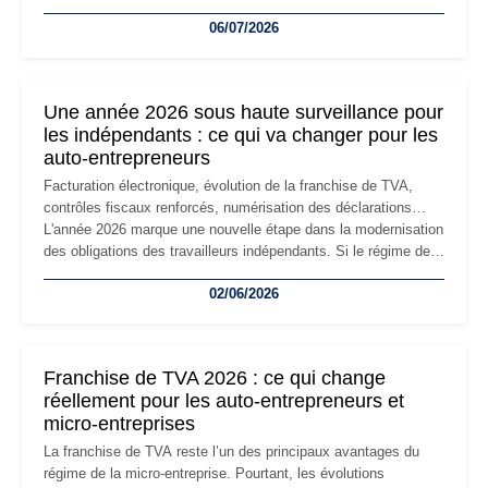
devenir inadaptée. Déménagement dans des locaux
06/07/2026
professionnels, recrutement, image de marque… Le
changement d'adresse du siège social répond souvent à une
nouvelle étape de la vie de l'entreprise et implique plusieurs
formalités obligatoires.
Une année 2026 sous haute surveillance pour
les indépendants : ce qui va changer pour les
auto-entrepreneurs
Facturation électronique, évolution de la franchise de TVA,
contrôles fiscaux renforcés, numérisation des déclarations…
L'année 2026 marque une nouvelle étape dans la modernisation
des obligations des travailleurs indépendants. Si le régime de
la micro-entreprise conserve sa simplicité et son attractivité,
02/06/2026
les auto-entrepreneurs devront s'adapter à un environnement
réglementaire plus exigeant. Décryptage des principaux
changements et des précautions à prendre pour éviter les
mauvaises surprises.
Franchise de TVA 2026 : ce qui change
réellement pour les auto-entrepreneurs et
micro-entreprises
La franchise de TVA reste l’un des principaux avantages du
régime de la micro-entreprise. Pourtant, les évolutions