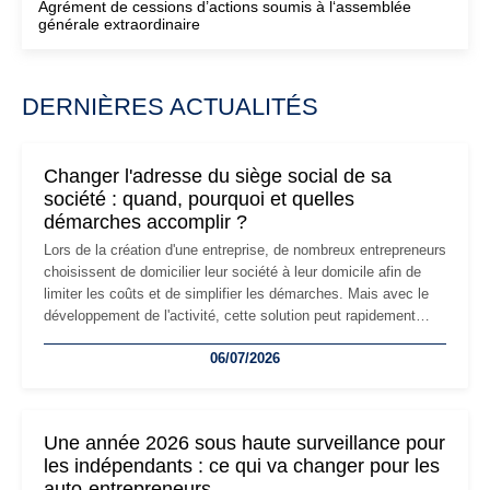
Agrément de cessions d’actions soumis à l‘assemblée
générale extraordinaire
DERNIÈRES ACTUALITÉS
Changer l'adresse du siège social de sa
société : quand, pourquoi et quelles
démarches accomplir ?
Lors de la création d'une entreprise, de nombreux entrepreneurs
choisissent de domicilier leur société à leur domicile afin de
limiter les coûts et de simplifier les démarches. Mais avec le
développement de l'activité, cette solution peut rapidement
devenir inadaptée. Déménagement dans des locaux
06/07/2026
professionnels, recrutement, image de marque… Le
changement d'adresse du siège social répond souvent à une
nouvelle étape de la vie de l'entreprise et implique plusieurs
formalités obligatoires.
Une année 2026 sous haute surveillance pour
les indépendants : ce qui va changer pour les
auto-entrepreneurs