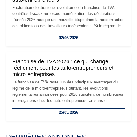
Facturation électronique, évolution de la franchise de TVA,
contrôles fiscaux renforcés, numérisation des déclarations…
L'année 2026 marque une nouvelle étape dans la modernisation
des obligations des travailleurs indépendants. Si le régime de
la micro-entreprise conserve sa simplicité et son attractivité,
02/06/2026
les auto-entrepreneurs devront s'adapter à un environnement
réglementaire plus exigeant. Décryptage des principaux
changements et des précautions à prendre pour éviter les
mauvaises surprises.
Franchise de TVA 2026 : ce qui change
réellement pour les auto-entrepreneurs et
micro-entreprises
La franchise de TVA reste l’un des principaux avantages du
régime de la micro-entreprise. Pourtant, les évolutions
réglementaires annoncées pour 2026 suscitent de nombreuses
interrogations chez les auto-entrepreneurs, artisans et
freelances. Seuils de chiffre d’affaires, obligations déclaratives,
25/05/2026
facturation ou risque de bascule vers la TVA : les règles
évoluent dans un contexte de contrôle renforcé et de
modernisation fiscale qui oblige les indépendants à rester
particulièrement vigilants.
DERNIÈRES ANNONCES