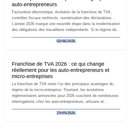
auto-entrepreneurs
Facturation électronique, évolution de la franchise de TVA,
contrôles fiscaux renforcés, numérisation des déclarations…
L'année 2026 marque une nouvelle étape dans la modernisation
des obligations des travailleurs indépendants. Si le régime de
la micro-entreprise conserve sa simplicité et son attractivité,
02/06/2026
les auto-entrepreneurs devront s'adapter à un environnement
réglementaire plus exigeant. Décryptage des principaux
changements et des précautions à prendre pour éviter les
mauvaises surprises.
Franchise de TVA 2026 : ce qui change
réellement pour les auto-entrepreneurs et
micro-entreprises
La franchise de TVA reste l’un des principaux avantages du
régime de la micro-entreprise. Pourtant, les évolutions
réglementaires annoncées pour 2026 suscitent de nombreuses
interrogations chez les auto-entrepreneurs, artisans et
freelances. Seuils de chiffre d’affaires, obligations déclaratives,
25/05/2026
facturation ou risque de bascule vers la TVA : les règles
évoluent dans un contexte de contrôle renforcé et de
modernisation fiscale qui oblige les indépendants à rester
particulièrement vigilants.