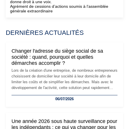
donne droit à une voix.
Agrément de cessions d’actions soumis à l‘assemblée
générale extraordinaire
DERNIÈRES ACTUALITÉS
Changer l'adresse du siège social de sa
société : quand, pourquoi et quelles
démarches accomplir ?
Lors de la création d'une entreprise, de nombreux entrepreneurs
choisissent de domicilier leur société à leur domicile afin de
limiter les coûts et de simplifier les démarches. Mais avec le
développement de l'activité, cette solution peut rapidement
devenir inadaptée. Déménagement dans des locaux
06/07/2026
professionnels, recrutement, image de marque… Le
changement d'adresse du siège social répond souvent à une
nouvelle étape de la vie de l'entreprise et implique plusieurs
formalités obligatoires.
Une année 2026 sous haute surveillance pour
les indépendants : ce qui va changer pour les