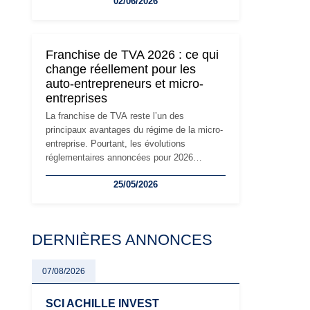
02/06/2026
travailleurs indépendants. Si le régime de la
micro-entreprise conserve sa simplicité et
son attractivité, les auto-entrepreneurs
devront s'adapter à un environnement
Franchise de TVA 2026 : ce qui
réglementaire plus exigeant. Décryptage des
change réellement pour les
principaux changements et des précautions
auto-entrepreneurs et micro-
à prendre pour éviter les mauvaises
entreprises
surprises.
La franchise de TVA reste l’un des
principaux avantages du régime de la micro-
entreprise. Pourtant, les évolutions
réglementaires annoncées pour 2026
suscitent de nombreuses interrogations chez
25/05/2026
les auto-entrepreneurs, artisans et
freelances. Seuils de chiffre d’affaires,
obligations déclaratives, facturation ou
risque de bascule vers la TVA : les règles
DERNIÈRES ANNONCES
évoluent dans un contexte de contrôle
renforcé et de modernisation fiscale qui
oblige les indépendants à rester
07/08/2026
particulièrement vigilants.
SCI ACHILLE INVEST