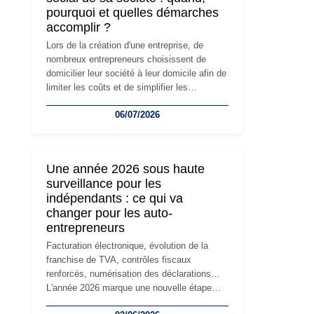
pourquoi et quelles démarches
accomplir ?
Lors de la création d'une entreprise, de
nombreux entrepreneurs choisissent de
domicilier leur société à leur domicile afin de
limiter les coûts et de simplifier les
démarches. Mais avec le développement de
06/07/2026
l'activité, cette solution peut rapidement
devenir inadaptée. Déménagement dans des
locaux professionnels, recrutement, image
de marque… Le changement d'adresse du
Une année 2026 sous haute
siège social répond souvent à une nouvelle
surveillance pour les
étape de la vie de l'entreprise et implique
indépendants : ce qui va
plusieurs formalités obligatoires.
changer pour les auto-
entrepreneurs
Facturation électronique, évolution de la
franchise de TVA, contrôles fiscaux
renforcés, numérisation des déclarations…
L'année 2026 marque une nouvelle étape
dans la modernisation des obligations des