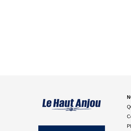
N
Q
C
Pl