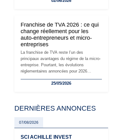
02/06/2026
travailleurs indépendants. Si le régime de la
micro-entreprise conserve sa simplicité et
son attractivité, les auto-entrepreneurs
devront s'adapter à un environnement
Franchise de TVA 2026 : ce qui
réglementaire plus exigeant. Décryptage des
change réellement pour les
principaux changements et des précautions
auto-entrepreneurs et micro-
à prendre pour éviter les mauvaises
entreprises
surprises.
La franchise de TVA reste l’un des
principaux avantages du régime de la micro-
entreprise. Pourtant, les évolutions
réglementaires annoncées pour 2026
suscitent de nombreuses interrogations chez
25/05/2026
les auto-entrepreneurs, artisans et
freelances. Seuils de chiffre d’affaires,
obligations déclaratives, facturation ou
risque de bascule vers la TVA : les règles
DERNIÈRES ANNONCES
évoluent dans un contexte de contrôle
renforcé et de modernisation fiscale qui
oblige les indépendants à rester
07/08/2026
particulièrement vigilants.
SCI ACHILLE INVEST