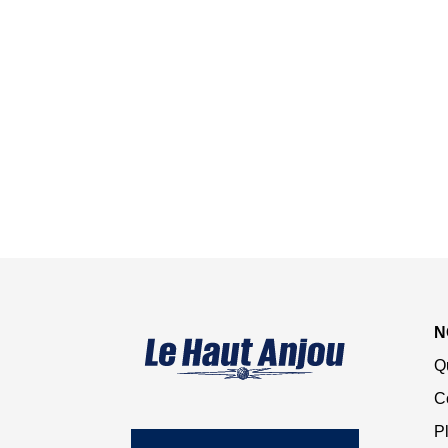
N
Q
C
Pl