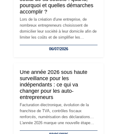
pourquoi et quelles démarches
accomplir ?
Lors de la création d'une entreprise, de
nombreux entrepreneurs choisissent de
domicilier leur société à leur domicile afin de
limiter les coûts et de simplifier les
démarches. Mais avec le développement de
06/07/2026
l'activité, cette solution peut rapidement
devenir inadaptée. Déménagement dans des
locaux professionnels, recrutement, image
de marque… Le changement d'adresse du
Une année 2026 sous haute
siège social répond souvent à une nouvelle
surveillance pour les
étape de la vie de l'entreprise et implique
indépendants : ce qui va
plusieurs formalités obligatoires.
changer pour les auto-
entrepreneurs
Facturation électronique, évolution de la
franchise de TVA, contrôles fiscaux
renforcés, numérisation des déclarations…
L'année 2026 marque une nouvelle étape
dans la modernisation des obligations des