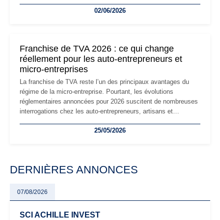
la micro-entreprise conserve sa simplicité et son attractivité,
02/06/2026
les auto-entrepreneurs devront s'adapter à un environnement
réglementaire plus exigeant. Décryptage des principaux
changements et des précautions à prendre pour éviter les
mauvaises surprises.
Franchise de TVA 2026 : ce qui change
réellement pour les auto-entrepreneurs et
micro-entreprises
La franchise de TVA reste l’un des principaux avantages du
régime de la micro-entreprise. Pourtant, les évolutions
réglementaires annoncées pour 2026 suscitent de nombreuses
interrogations chez les auto-entrepreneurs, artisans et
freelances. Seuils de chiffre d’affaires, obligations déclaratives,
25/05/2026
facturation ou risque de bascule vers la TVA : les règles
évoluent dans un contexte de contrôle renforcé et de
modernisation fiscale qui oblige les indépendants à rester
particulièrement vigilants.
DERNIÈRES ANNONCES
07/08/2026
SCI ACHILLE INVEST