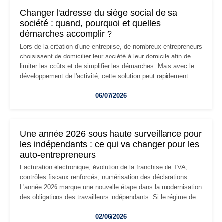
Changer l'adresse du siège social de sa
société : quand, pourquoi et quelles
démarches accomplir ?
Lors de la création d'une entreprise, de nombreux entrepreneurs
choisissent de domicilier leur société à leur domicile afin de
limiter les coûts et de simplifier les démarches. Mais avec le
développement de l'activité, cette solution peut rapidement
devenir inadaptée. Déménagement dans des locaux
06/07/2026
professionnels, recrutement, image de marque… Le
changement d'adresse du siège social répond souvent à une
nouvelle étape de la vie de l'entreprise et implique plusieurs
formalités obligatoires.
Une année 2026 sous haute surveillance pour
les indépendants : ce qui va changer pour les
auto-entrepreneurs
Facturation électronique, évolution de la franchise de TVA,
contrôles fiscaux renforcés, numérisation des déclarations…
L'année 2026 marque une nouvelle étape dans la modernisation
des obligations des travailleurs indépendants. Si le régime de
la micro-entreprise conserve sa simplicité et son attractivité,
02/06/2026
les auto-entrepreneurs devront s'adapter à un environnement