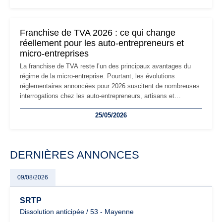
réglementaire plus exigeant. Décryptage des principaux
changements et des précautions à prendre pour éviter les
mauvaises surprises.
Franchise de TVA 2026 : ce qui change
réellement pour les auto-entrepreneurs et
micro-entreprises
La franchise de TVA reste l’un des principaux avantages du
régime de la micro-entreprise. Pourtant, les évolutions
réglementaires annoncées pour 2026 suscitent de nombreuses
interrogations chez les auto-entrepreneurs, artisans et
freelances. Seuils de chiffre d’affaires, obligations déclaratives,
25/05/2026
facturation ou risque de bascule vers la TVA : les règles
évoluent dans un contexte de contrôle renforcé et de
modernisation fiscale qui oblige les indépendants à rester
particulièrement vigilants.
DERNIÈRES ANNONCES
09/08/2026
SRTP
Dissolution anticipée / 53 - Mayenne