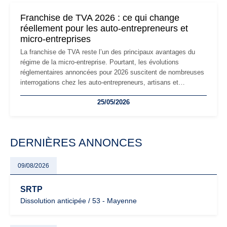
mauvaises surprises.
Franchise de TVA 2026 : ce qui change
réellement pour les auto-entrepreneurs et
micro-entreprises
La franchise de TVA reste l’un des principaux avantages du
régime de la micro-entreprise. Pourtant, les évolutions
réglementaires annoncées pour 2026 suscitent de nombreuses
interrogations chez les auto-entrepreneurs, artisans et
freelances. Seuils de chiffre d’affaires, obligations déclaratives,
25/05/2026
facturation ou risque de bascule vers la TVA : les règles
évoluent dans un contexte de contrôle renforcé et de
modernisation fiscale qui oblige les indépendants à rester
particulièrement vigilants.
DERNIÈRES ANNONCES
09/08/2026
SRTP
Dissolution anticipée / 53 - Mayenne