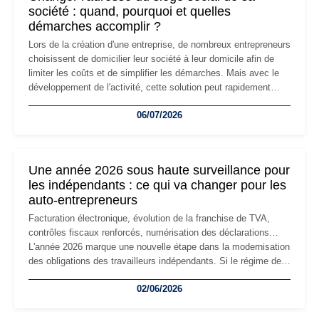
société : quand, pourquoi et quelles
démarches accomplir ?
Lors de la création d'une entreprise, de nombreux entrepreneurs
choisissent de domicilier leur société à leur domicile afin de
limiter les coûts et de simplifier les démarches. Mais avec le
développement de l'activité, cette solution peut rapidement
devenir inadaptée. Déménagement dans des locaux
06/07/2026
professionnels, recrutement, image de marque… Le
changement d'adresse du siège social répond souvent à une
nouvelle étape de la vie de l'entreprise et implique plusieurs
formalités obligatoires.
Une année 2026 sous haute surveillance pour
les indépendants : ce qui va changer pour les
auto-entrepreneurs
Facturation électronique, évolution de la franchise de TVA,
contrôles fiscaux renforcés, numérisation des déclarations…
L'année 2026 marque une nouvelle étape dans la modernisation
des obligations des travailleurs indépendants. Si le régime de
la micro-entreprise conserve sa simplicité et son attractivité,
02/06/2026
les auto-entrepreneurs devront s'adapter à un environnement
réglementaire plus exigeant. Décryptage des principaux
changements et des précautions à prendre pour éviter les