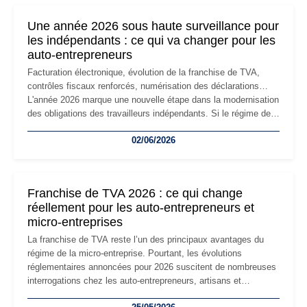
nouvelle étape de la vie de l'entreprise et implique plusieurs
formalités obligatoires.
Une année 2026 sous haute surveillance pour
les indépendants : ce qui va changer pour les
auto-entrepreneurs
Facturation électronique, évolution de la franchise de TVA,
contrôles fiscaux renforcés, numérisation des déclarations…
L'année 2026 marque une nouvelle étape dans la modernisation
des obligations des travailleurs indépendants. Si le régime de
la micro-entreprise conserve sa simplicité et son attractivité,
02/06/2026
les auto-entrepreneurs devront s'adapter à un environnement
réglementaire plus exigeant. Décryptage des principaux
changements et des précautions à prendre pour éviter les
mauvaises surprises.
Franchise de TVA 2026 : ce qui change
réellement pour les auto-entrepreneurs et
micro-entreprises
La franchise de TVA reste l’un des principaux avantages du
régime de la micro-entreprise. Pourtant, les évolutions
réglementaires annoncées pour 2026 suscitent de nombreuses
interrogations chez les auto-entrepreneurs, artisans et
freelances. Seuils de chiffre d’affaires, obligations déclaratives,