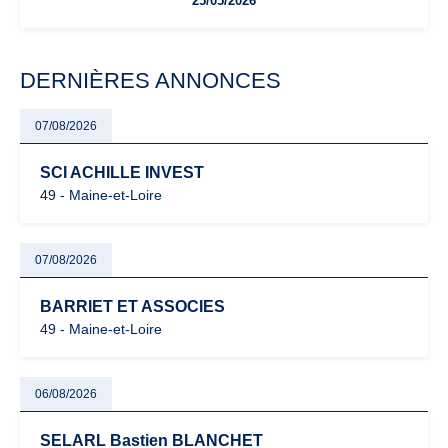
25/05/2026
facturation ou risque de bascule vers la TVA : les règles
évoluent dans un contexte de contrôle renforcé et de
modernisation fiscale qui oblige les indépendants à rester
particulièrement vigilants.
DERNIÈRES ANNONCES
07/08/2026
SCI ACHILLE INVEST
49 - Maine-et-Loire
07/08/2026
BARRIET ET ASSOCIES
49 - Maine-et-Loire
06/08/2026
SELARL Bastien BLANCHET