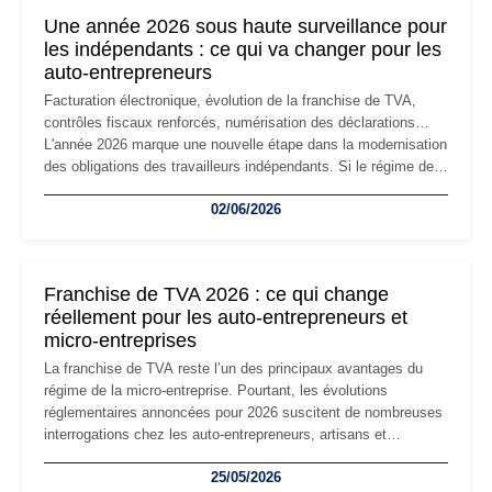
formalités obligatoires.
Une année 2026 sous haute surveillance pour
les indépendants : ce qui va changer pour les
auto-entrepreneurs
Facturation électronique, évolution de la franchise de TVA,
contrôles fiscaux renforcés, numérisation des déclarations…
L'année 2026 marque une nouvelle étape dans la modernisation
des obligations des travailleurs indépendants. Si le régime de
la micro-entreprise conserve sa simplicité et son attractivité,
02/06/2026
les auto-entrepreneurs devront s'adapter à un environnement
réglementaire plus exigeant. Décryptage des principaux
changements et des précautions à prendre pour éviter les
mauvaises surprises.
Franchise de TVA 2026 : ce qui change
réellement pour les auto-entrepreneurs et
micro-entreprises
La franchise de TVA reste l’un des principaux avantages du
régime de la micro-entreprise. Pourtant, les évolutions
réglementaires annoncées pour 2026 suscitent de nombreuses
interrogations chez les auto-entrepreneurs, artisans et
freelances. Seuils de chiffre d’affaires, obligations déclaratives,
25/05/2026
facturation ou risque de bascule vers la TVA : les règles