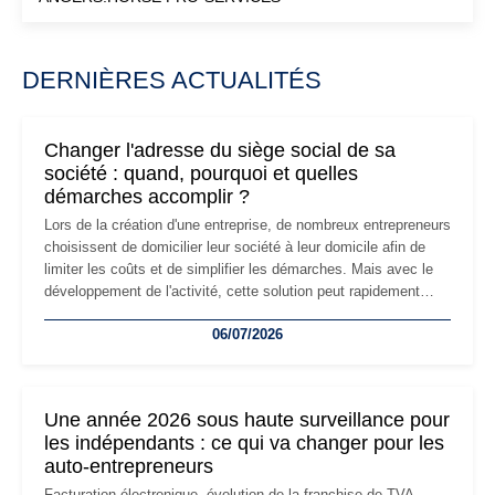
DERNIÈRES ACTUALITÉS
Changer l'adresse du siège social de sa
société : quand, pourquoi et quelles
démarches accomplir ?
Lors de la création d'une entreprise, de nombreux entrepreneurs
choisissent de domicilier leur société à leur domicile afin de
limiter les coûts et de simplifier les démarches. Mais avec le
développement de l'activité, cette solution peut rapidement
devenir inadaptée. Déménagement dans des locaux
06/07/2026
professionnels, recrutement, image de marque… Le
changement d'adresse du siège social répond souvent à une
nouvelle étape de la vie de l'entreprise et implique plusieurs
formalités obligatoires.
Une année 2026 sous haute surveillance pour
les indépendants : ce qui va changer pour les
auto-entrepreneurs
Facturation électronique, évolution de la franchise de TVA,