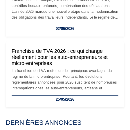
contrôles fiscaux renforcés, numérisation des déclarations…
L'année 2026 marque une nouvelle étape dans la modernisation
des obligations des travailleurs indépendants. Si le régime de
la micro-entreprise conserve sa simplicité et son attractivité,
02/06/2026
les auto-entrepreneurs devront s'adapter à un environnement
réglementaire plus exigeant. Décryptage des principaux
changements et des précautions à prendre pour éviter les
mauvaises surprises.
Franchise de TVA 2026 : ce qui change
réellement pour les auto-entrepreneurs et
micro-entreprises
La franchise de TVA reste l’un des principaux avantages du
régime de la micro-entreprise. Pourtant, les évolutions
réglementaires annoncées pour 2026 suscitent de nombreuses
interrogations chez les auto-entrepreneurs, artisans et
freelances. Seuils de chiffre d’affaires, obligations déclaratives,
25/05/2026
facturation ou risque de bascule vers la TVA : les règles
évoluent dans un contexte de contrôle renforcé et de
modernisation fiscale qui oblige les indépendants à rester
particulièrement vigilants.
DERNIÈRES ANNONCES