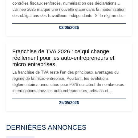
contrôles fiscaux renforcés, numérisation des déclarations…
L'année 2026 marque une nouvelle étape dans la modernisation
des obligations des travailleurs indépendants. Si le régime de
la micro-entreprise conserve sa simplicité et son attractivité,
02/06/2026
les auto-entrepreneurs devront s'adapter à un environnement
réglementaire plus exigeant. Décryptage des principaux
changements et des précautions à prendre pour éviter les
mauvaises surprises.
Franchise de TVA 2026 : ce qui change
réellement pour les auto-entrepreneurs et
micro-entreprises
La franchise de TVA reste l’un des principaux avantages du
régime de la micro-entreprise. Pourtant, les évolutions
réglementaires annoncées pour 2026 suscitent de nombreuses
interrogations chez les auto-entrepreneurs, artisans et
freelances. Seuils de chiffre d’affaires, obligations déclaratives,
25/05/2026
facturation ou risque de bascule vers la TVA : les règles
évoluent dans un contexte de contrôle renforcé et de
modernisation fiscale qui oblige les indépendants à rester
particulièrement vigilants.
DERNIÈRES ANNONCES