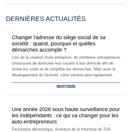
DERNIÈRES ACTUALITÉS
Changer l'adresse du siège social de sa
société : quand, pourquoi et quelles
démarches accomplir ?
Lors de la création d'une entreprise, de nombreux entrepreneurs
choisissent de domicilier leur société à leur domicile afin de
limiter les coûts et de simplifier les démarches. Mais avec le
développement de l'activité, cette solution peut rapidement
devenir inadaptée. Déménagement dans des locaux
06/07/2026
professionnels, recrutement, image de marque… Le
changement d'adresse du siège social répond souvent à une
nouvelle étape de la vie de l'entreprise et implique plusieurs
formalités obligatoires.
Une année 2026 sous haute surveillance pour
les indépendants : ce qui va changer pour les
auto-entrepreneurs
Facturation électronique, évolution de la franchise de TVA,