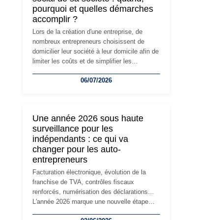
pourquoi et quelles démarches
accomplir ?
Lors de la création d'une entreprise, de
nombreux entrepreneurs choisissent de
domicilier leur société à leur domicile afin de
limiter les coûts et de simplifier les
démarches. Mais avec le développement de
06/07/2026
l'activité, cette solution peut rapidement
devenir inadaptée. Déménagement dans des
locaux professionnels, recrutement, image
de marque… Le changement d'adresse du
Une année 2026 sous haute
siège social répond souvent à une nouvelle
surveillance pour les
étape de la vie de l'entreprise et implique
indépendants : ce qui va
plusieurs formalités obligatoires.
changer pour les auto-
entrepreneurs
Facturation électronique, évolution de la
franchise de TVA, contrôles fiscaux
renforcés, numérisation des déclarations…
L'année 2026 marque une nouvelle étape
dans la modernisation des obligations des