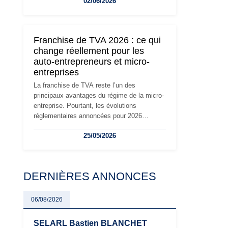
02/06/2026
travailleurs indépendants. Si le régime de la
micro-entreprise conserve sa simplicité et
son attractivité, les auto-entrepreneurs
devront s'adapter à un environnement
Franchise de TVA 2026 : ce qui
réglementaire plus exigeant. Décryptage des
change réellement pour les
principaux changements et des précautions
auto-entrepreneurs et micro-
à prendre pour éviter les mauvaises
entreprises
surprises.
La franchise de TVA reste l’un des
principaux avantages du régime de la micro-
entreprise. Pourtant, les évolutions
réglementaires annoncées pour 2026
suscitent de nombreuses interrogations chez
25/05/2026
les auto-entrepreneurs, artisans et
freelances. Seuils de chiffre d’affaires,
obligations déclaratives, facturation ou
risque de bascule vers la TVA : les règles
DERNIÈRES ANNONCES
évoluent dans un contexte de contrôle
renforcé et de modernisation fiscale qui
oblige les indépendants à rester
06/08/2026
particulièrement vigilants.
SELARL Bastien BLANCHET