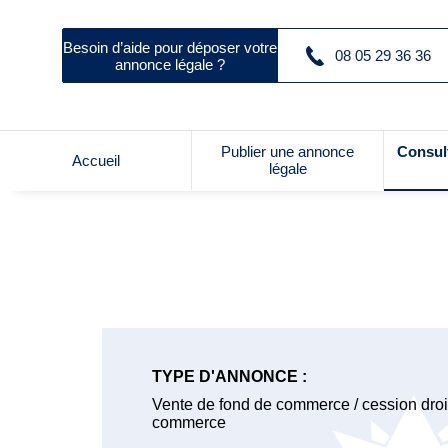
Besoin d’aide pour déposer votre
08 05 29 36 36
annonce légale ?
Publier une annonce
Consul
Accueil
légale
TYPE D'ANNONCE :
Vente de fond de commerce / cession droit
commerce