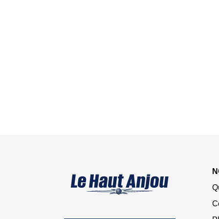
N
Q
C