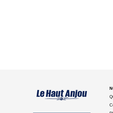
N
Q
C