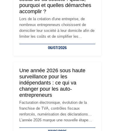
pourquoi et quelles démarches
accomplir ?
Lors de la création d'une entreprise, de
nombreux entrepreneurs choisissent de
domicilier leur société à leur domicile afin de
limiter les coûts et de simplifier les
démarches. Mais avec le développement de
06/07/2026
l'activité, cette solution peut rapidement
devenir inadaptée. Déménagement dans des
locaux professionnels, recrutement, image
de marque… Le changement d'adresse du
Une année 2026 sous haute
siège social répond souvent à une nouvelle
surveillance pour les
étape de la vie de l'entreprise et implique
indépendants : ce qui va
plusieurs formalités obligatoires.
changer pour les auto-
entrepreneurs
Facturation électronique, évolution de la
franchise de TVA, contrôles fiscaux
renforcés, numérisation des déclarations…
L'année 2026 marque une nouvelle étape
dans la modernisation des obligations des