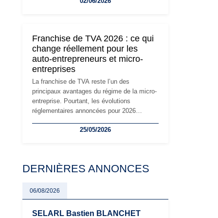
02/06/2026
travailleurs indépendants. Si le régime de la
micro-entreprise conserve sa simplicité et
son attractivité, les auto-entrepreneurs
devront s'adapter à un environnement
Franchise de TVA 2026 : ce qui
réglementaire plus exigeant. Décryptage des
change réellement pour les
principaux changements et des précautions
auto-entrepreneurs et micro-
à prendre pour éviter les mauvaises
entreprises
surprises.
La franchise de TVA reste l’un des
principaux avantages du régime de la micro-
entreprise. Pourtant, les évolutions
réglementaires annoncées pour 2026
suscitent de nombreuses interrogations chez
25/05/2026
les auto-entrepreneurs, artisans et
freelances. Seuils de chiffre d’affaires,
obligations déclaratives, facturation ou
risque de bascule vers la TVA : les règles
DERNIÈRES ANNONCES
évoluent dans un contexte de contrôle
renforcé et de modernisation fiscale qui
oblige les indépendants à rester
06/08/2026
particulièrement vigilants.
SELARL Bastien BLANCHET