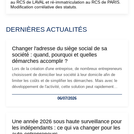
au RCS de LAVAL et ré-immatriculation au RCS de PARIS.
Modification corrélative des statuts.
DERNIÈRES ACTUALITÉS
Changer l'adresse du siège social de sa
société : quand, pourquoi et quelles
démarches accomplir ?
Lors de la création d'une entreprise, de nombreux entrepreneurs
choisissent de domicilier leur société à leur domicile afin de
limiter les coûts et de simplifier les démarches. Mais avec le
développement de l'activité, cette solution peut rapidement
devenir inadaptée. Déménagement dans des locaux
06/07/2026
professionnels, recrutement, image de marque… Le
changement d'adresse du siège social répond souvent à une
nouvelle étape de la vie de l'entreprise et implique plusieurs
formalités obligatoires.
Une année 2026 sous haute surveillance pour
les indépendants : ce qui va changer pour les