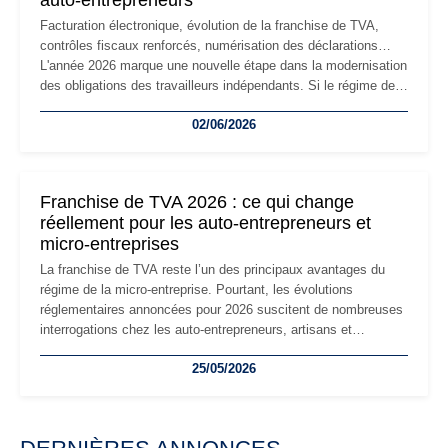
auto-entrepreneurs
Facturation électronique, évolution de la franchise de TVA,
contrôles fiscaux renforcés, numérisation des déclarations…
L'année 2026 marque une nouvelle étape dans la modernisation
des obligations des travailleurs indépendants. Si le régime de
la micro-entreprise conserve sa simplicité et son attractivité,
02/06/2026
les auto-entrepreneurs devront s'adapter à un environnement
réglementaire plus exigeant. Décryptage des principaux
changements et des précautions à prendre pour éviter les
mauvaises surprises.
Franchise de TVA 2026 : ce qui change
réellement pour les auto-entrepreneurs et
micro-entreprises
La franchise de TVA reste l’un des principaux avantages du
régime de la micro-entreprise. Pourtant, les évolutions
réglementaires annoncées pour 2026 suscitent de nombreuses
interrogations chez les auto-entrepreneurs, artisans et
freelances. Seuils de chiffre d’affaires, obligations déclaratives,
25/05/2026
facturation ou risque de bascule vers la TVA : les règles
évoluent dans un contexte de contrôle renforcé et de
modernisation fiscale qui oblige les indépendants à rester
particulièrement vigilants.