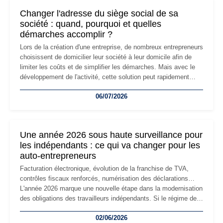
Changer l'adresse du siège social de sa
société : quand, pourquoi et quelles
démarches accomplir ?
Lors de la création d'une entreprise, de nombreux entrepreneurs
choisissent de domicilier leur société à leur domicile afin de
limiter les coûts et de simplifier les démarches. Mais avec le
développement de l'activité, cette solution peut rapidement
devenir inadaptée. Déménagement dans des locaux
06/07/2026
professionnels, recrutement, image de marque… Le
changement d'adresse du siège social répond souvent à une
nouvelle étape de la vie de l'entreprise et implique plusieurs
formalités obligatoires.
Une année 2026 sous haute surveillance pour
les indépendants : ce qui va changer pour les
auto-entrepreneurs
Facturation électronique, évolution de la franchise de TVA,
contrôles fiscaux renforcés, numérisation des déclarations…
L'année 2026 marque une nouvelle étape dans la modernisation
des obligations des travailleurs indépendants. Si le régime de
la micro-entreprise conserve sa simplicité et son attractivité,
02/06/2026
les auto-entrepreneurs devront s'adapter à un environnement