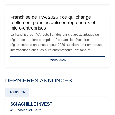
réglementaire plus exigeant. Décryptage des principaux
changements et des précautions à prendre pour éviter les
mauvaises surprises.
Franchise de TVA 2026 : ce qui change
réellement pour les auto-entrepreneurs et
micro-entreprises
La franchise de TVA reste l’un des principaux avantages du
régime de la micro-entreprise. Pourtant, les évolutions
réglementaires annoncées pour 2026 suscitent de nombreuses
interrogations chez les auto-entrepreneurs, artisans et
freelances. Seuils de chiffre d’affaires, obligations déclaratives,
25/05/2026
facturation ou risque de bascule vers la TVA : les règles
évoluent dans un contexte de contrôle renforcé et de
modernisation fiscale qui oblige les indépendants à rester
particulièrement vigilants.
DERNIÈRES ANNONCES
07/08/2026
SCI ACHILLE INVEST
49 - Maine-et-Loire