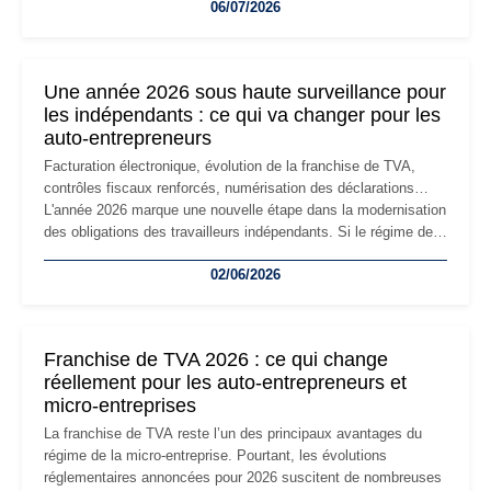
06/07/2026
professionnels, recrutement, image de marque… Le
changement d'adresse du siège social répond souvent à une
nouvelle étape de la vie de l'entreprise et implique plusieurs
formalités obligatoires.
Une année 2026 sous haute surveillance pour
les indépendants : ce qui va changer pour les
auto-entrepreneurs
Facturation électronique, évolution de la franchise de TVA,
contrôles fiscaux renforcés, numérisation des déclarations…
L'année 2026 marque une nouvelle étape dans la modernisation
des obligations des travailleurs indépendants. Si le régime de
la micro-entreprise conserve sa simplicité et son attractivité,
02/06/2026
les auto-entrepreneurs devront s'adapter à un environnement
réglementaire plus exigeant. Décryptage des principaux
changements et des précautions à prendre pour éviter les
mauvaises surprises.
Franchise de TVA 2026 : ce qui change
réellement pour les auto-entrepreneurs et
micro-entreprises
La franchise de TVA reste l’un des principaux avantages du
régime de la micro-entreprise. Pourtant, les évolutions
réglementaires annoncées pour 2026 suscitent de nombreuses