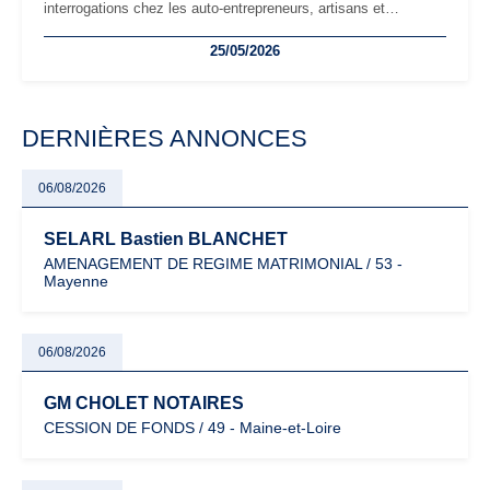
interrogations chez les auto-entrepreneurs, artisans et
freelances. Seuils de chiffre d’affaires, obligations déclaratives,
25/05/2026
facturation ou risque de bascule vers la TVA : les règles
évoluent dans un contexte de contrôle renforcé et de
modernisation fiscale qui oblige les indépendants à rester
particulièrement vigilants.
DERNIÈRES ANNONCES
06/08/2026
SELARL Bastien BLANCHET
AMENAGEMENT DE REGIME MATRIMONIAL / 53 -
Mayenne
06/08/2026
GM CHOLET NOTAIRES
CESSION DE FONDS / 49 - Maine-et-Loire