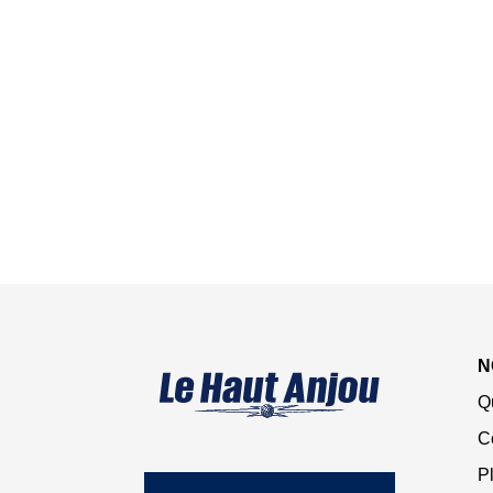
N
Q
C
Pl