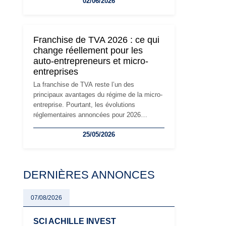
02/06/2026
travailleurs indépendants. Si le régime de la
micro-entreprise conserve sa simplicité et
son attractivité, les auto-entrepreneurs
devront s'adapter à un environnement
Franchise de TVA 2026 : ce qui
réglementaire plus exigeant. Décryptage des
change réellement pour les
principaux changements et des précautions
auto-entrepreneurs et micro-
à prendre pour éviter les mauvaises
entreprises
surprises.
La franchise de TVA reste l’un des
principaux avantages du régime de la micro-
entreprise. Pourtant, les évolutions
réglementaires annoncées pour 2026
suscitent de nombreuses interrogations chez
25/05/2026
les auto-entrepreneurs, artisans et
freelances. Seuils de chiffre d’affaires,
obligations déclaratives, facturation ou
risque de bascule vers la TVA : les règles
DERNIÈRES ANNONCES
évoluent dans un contexte de contrôle
renforcé et de modernisation fiscale qui
oblige les indépendants à rester
07/08/2026
particulièrement vigilants.
SCI ACHILLE INVEST