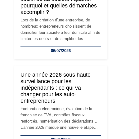
pourquoi et quelles démarches
accomplir ?
Lors de la création d'une entreprise, de
nombreux entrepreneurs choisissent de
domicilier leur société à leur domicile afin de
limiter les coûts et de simplifier les
démarches. Mais avec le développement de
06/07/2026
l'activité, cette solution peut rapidement
devenir inadaptée. Déménagement dans des
locaux professionnels, recrutement, image
de marque… Le changement d'adresse du
Une année 2026 sous haute
siège social répond souvent à une nouvelle
surveillance pour les
étape de la vie de l'entreprise et implique
indépendants : ce qui va
plusieurs formalités obligatoires.
changer pour les auto-
entrepreneurs
Facturation électronique, évolution de la
franchise de TVA, contrôles fiscaux
renforcés, numérisation des déclarations…
L'année 2026 marque une nouvelle étape
dans la modernisation des obligations des