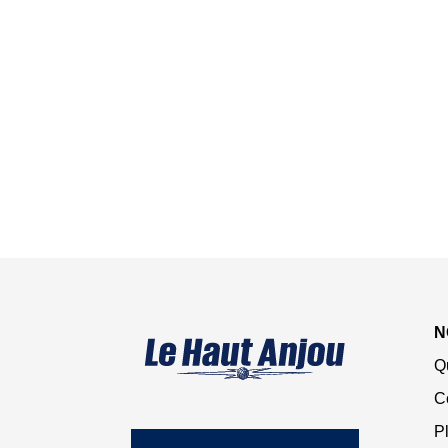
N
Q
C
Pl