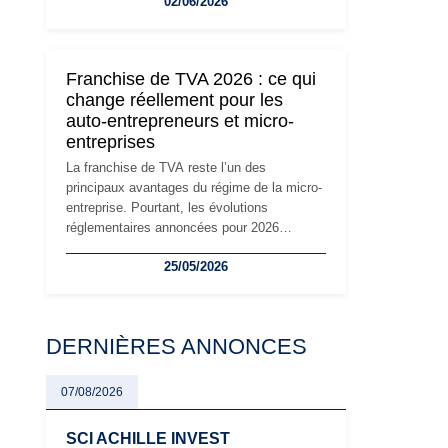
02/06/2026
travailleurs indépendants. Si le régime de la
micro-entreprise conserve sa simplicité et
son attractivité, les auto-entrepreneurs
devront s'adapter à un environnement
Franchise de TVA 2026 : ce qui
réglementaire plus exigeant. Décryptage des
change réellement pour les
principaux changements et des précautions
auto-entrepreneurs et micro-
à prendre pour éviter les mauvaises
entreprises
surprises.
La franchise de TVA reste l’un des
principaux avantages du régime de la micro-
entreprise. Pourtant, les évolutions
réglementaires annoncées pour 2026
suscitent de nombreuses interrogations chez
25/05/2026
les auto-entrepreneurs, artisans et
freelances. Seuils de chiffre d’affaires,
obligations déclaratives, facturation ou
risque de bascule vers la TVA : les règles
DERNIÈRES ANNONCES
évoluent dans un contexte de contrôle
renforcé et de modernisation fiscale qui
oblige les indépendants à rester
07/08/2026
particulièrement vigilants.
SCI ACHILLE INVEST