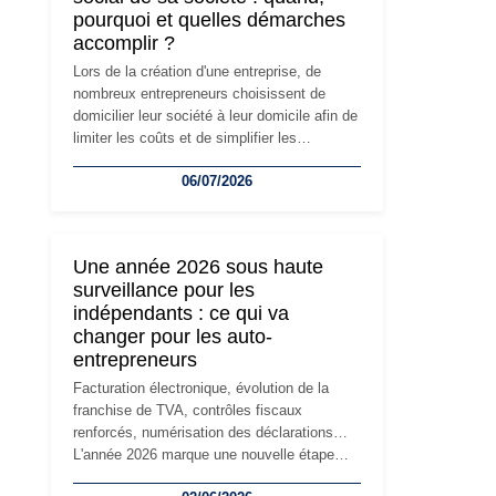
pourquoi et quelles démarches
accomplir ?
Lors de la création d'une entreprise, de
nombreux entrepreneurs choisissent de
domicilier leur société à leur domicile afin de
limiter les coûts et de simplifier les
démarches. Mais avec le développement de
06/07/2026
l'activité, cette solution peut rapidement
devenir inadaptée. Déménagement dans des
locaux professionnels, recrutement, image
de marque… Le changement d'adresse du
Une année 2026 sous haute
siège social répond souvent à une nouvelle
surveillance pour les
étape de la vie de l'entreprise et implique
indépendants : ce qui va
plusieurs formalités obligatoires.
changer pour les auto-
entrepreneurs
Facturation électronique, évolution de la
franchise de TVA, contrôles fiscaux
renforcés, numérisation des déclarations…
L'année 2026 marque une nouvelle étape
dans la modernisation des obligations des