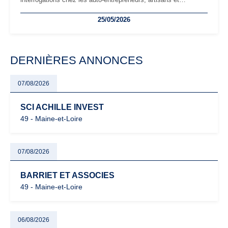
freelances. Seuils de chiffre d’affaires, obligations déclaratives,
25/05/2026
facturation ou risque de bascule vers la TVA : les règles
évoluent dans un contexte de contrôle renforcé et de
modernisation fiscale qui oblige les indépendants à rester
particulièrement vigilants.
DERNIÈRES ANNONCES
07/08/2026
SCI ACHILLE INVEST
49 - Maine-et-Loire
07/08/2026
BARRIET ET ASSOCIES
49 - Maine-et-Loire
06/08/2026