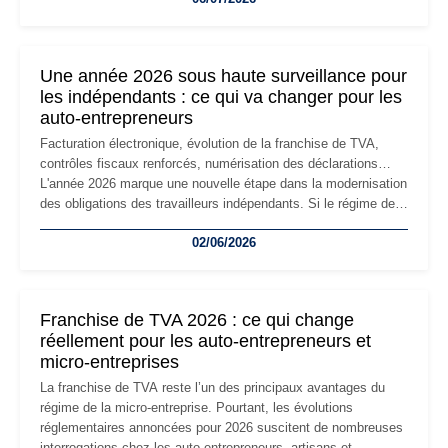
changement d'adresse du siège social répond souvent à une
nouvelle étape de la vie de l'entreprise et implique plusieurs
formalités obligatoires.
Une année 2026 sous haute surveillance pour
les indépendants : ce qui va changer pour les
auto-entrepreneurs
Facturation électronique, évolution de la franchise de TVA,
contrôles fiscaux renforcés, numérisation des déclarations…
L'année 2026 marque une nouvelle étape dans la modernisation
des obligations des travailleurs indépendants. Si le régime de
la micro-entreprise conserve sa simplicité et son attractivité,
02/06/2026
les auto-entrepreneurs devront s'adapter à un environnement
réglementaire plus exigeant. Décryptage des principaux
changements et des précautions à prendre pour éviter les
mauvaises surprises.
Franchise de TVA 2026 : ce qui change
réellement pour les auto-entrepreneurs et
micro-entreprises
La franchise de TVA reste l’un des principaux avantages du
régime de la micro-entreprise. Pourtant, les évolutions
réglementaires annoncées pour 2026 suscitent de nombreuses
interrogations chez les auto-entrepreneurs, artisans et