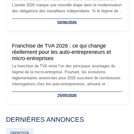
L'année 2026 marque une nouvelle étape dans la modernisation
des obligations des travailleurs indépendants. Si le régime de
la micro-entreprise conserve sa simplicité et son attractivité,
02/06/2026
les auto-entrepreneurs devront s'adapter à un environnement
réglementaire plus exigeant. Décryptage des principaux
changements et des précautions à prendre pour éviter les
mauvaises surprises.
Franchise de TVA 2026 : ce qui change
réellement pour les auto-entrepreneurs et
micro-entreprises
La franchise de TVA reste l’un des principaux avantages du
régime de la micro-entreprise. Pourtant, les évolutions
réglementaires annoncées pour 2026 suscitent de nombreuses
interrogations chez les auto-entrepreneurs, artisans et
freelances. Seuils de chiffre d’affaires, obligations déclaratives,
25/05/2026
facturation ou risque de bascule vers la TVA : les règles
évoluent dans un contexte de contrôle renforcé et de
modernisation fiscale qui oblige les indépendants à rester
particulièrement vigilants.
DERNIÈRES ANNONCES
09/08/2026