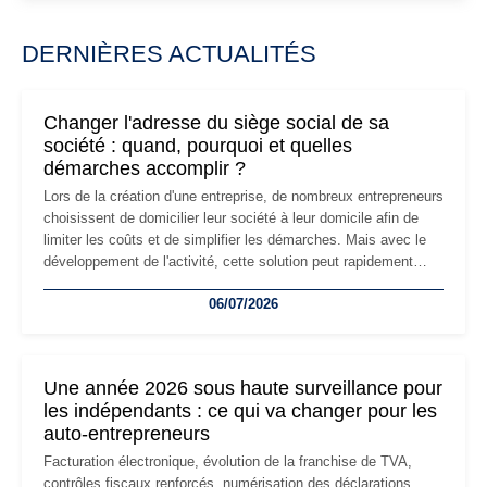
DERNIÈRES ACTUALITÉS
Changer l'adresse du siège social de sa
société : quand, pourquoi et quelles
démarches accomplir ?
Lors de la création d'une entreprise, de nombreux entrepreneurs
choisissent de domicilier leur société à leur domicile afin de
limiter les coûts et de simplifier les démarches. Mais avec le
développement de l'activité, cette solution peut rapidement
devenir inadaptée. Déménagement dans des locaux
06/07/2026
professionnels, recrutement, image de marque… Le
changement d'adresse du siège social répond souvent à une
nouvelle étape de la vie de l'entreprise et implique plusieurs
formalités obligatoires.
Une année 2026 sous haute surveillance pour
les indépendants : ce qui va changer pour les
auto-entrepreneurs
Facturation électronique, évolution de la franchise de TVA,
contrôles fiscaux renforcés, numérisation des déclarations…