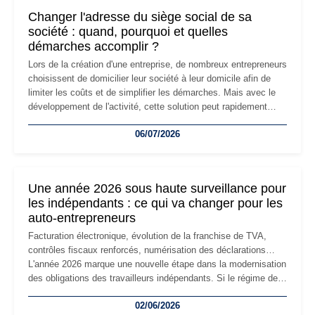
Changer l'adresse du siège social de sa
société : quand, pourquoi et quelles
démarches accomplir ?
Lors de la création d'une entreprise, de nombreux entrepreneurs
choisissent de domicilier leur société à leur domicile afin de
limiter les coûts et de simplifier les démarches. Mais avec le
développement de l'activité, cette solution peut rapidement
devenir inadaptée. Déménagement dans des locaux
06/07/2026
professionnels, recrutement, image de marque… Le
changement d'adresse du siège social répond souvent à une
nouvelle étape de la vie de l'entreprise et implique plusieurs
formalités obligatoires.
Une année 2026 sous haute surveillance pour
les indépendants : ce qui va changer pour les
auto-entrepreneurs
Facturation électronique, évolution de la franchise de TVA,
contrôles fiscaux renforcés, numérisation des déclarations…
L'année 2026 marque une nouvelle étape dans la modernisation
des obligations des travailleurs indépendants. Si le régime de
la micro-entreprise conserve sa simplicité et son attractivité,
02/06/2026
les auto-entrepreneurs devront s'adapter à un environnement