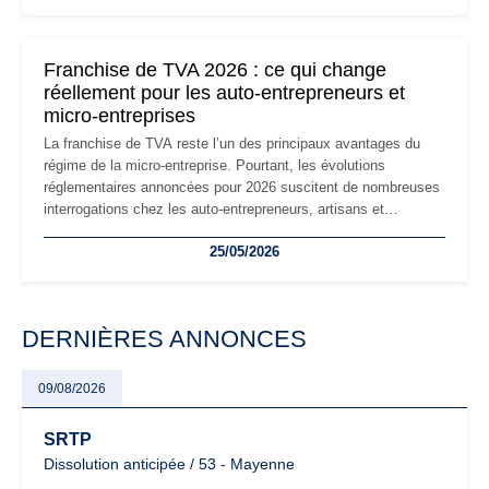
réglementaire plus exigeant. Décryptage des principaux
changements et des précautions à prendre pour éviter les
mauvaises surprises.
Franchise de TVA 2026 : ce qui change
réellement pour les auto-entrepreneurs et
micro-entreprises
La franchise de TVA reste l’un des principaux avantages du
régime de la micro-entreprise. Pourtant, les évolutions
réglementaires annoncées pour 2026 suscitent de nombreuses
interrogations chez les auto-entrepreneurs, artisans et
freelances. Seuils de chiffre d’affaires, obligations déclaratives,
25/05/2026
facturation ou risque de bascule vers la TVA : les règles
évoluent dans un contexte de contrôle renforcé et de
modernisation fiscale qui oblige les indépendants à rester
particulièrement vigilants.
DERNIÈRES ANNONCES
09/08/2026
SRTP
Dissolution anticipée / 53 - Mayenne