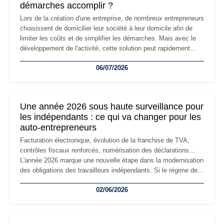
démarches accomplir ?
Lors de la création d'une entreprise, de nombreux entrepreneurs
choisissent de domicilier leur société à leur domicile afin de
limiter les coûts et de simplifier les démarches. Mais avec le
développement de l'activité, cette solution peut rapidement
devenir inadaptée. Déménagement dans des locaux
06/07/2026
professionnels, recrutement, image de marque… Le
changement d'adresse du siège social répond souvent à une
nouvelle étape de la vie de l'entreprise et implique plusieurs
formalités obligatoires.
Une année 2026 sous haute surveillance pour
les indépendants : ce qui va changer pour les
auto-entrepreneurs
Facturation électronique, évolution de la franchise de TVA,
contrôles fiscaux renforcés, numérisation des déclarations…
L'année 2026 marque une nouvelle étape dans la modernisation
des obligations des travailleurs indépendants. Si le régime de
la micro-entreprise conserve sa simplicité et son attractivité,
02/06/2026
les auto-entrepreneurs devront s'adapter à un environnement
réglementaire plus exigeant. Décryptage des principaux
changements et des précautions à prendre pour éviter les
mauvaises surprises.