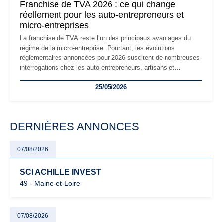
Franchise de TVA 2026 : ce qui change
réellement pour les auto-entrepreneurs et
micro-entreprises
La franchise de TVA reste l’un des principaux avantages du
régime de la micro-entreprise. Pourtant, les évolutions
réglementaires annoncées pour 2026 suscitent de nombreuses
interrogations chez les auto-entrepreneurs, artisans et
freelances. Seuils de chiffre d’affaires, obligations déclaratives,
25/05/2026
facturation ou risque de bascule vers la TVA : les règles
évoluent dans un contexte de contrôle renforcé et de
modernisation fiscale qui oblige les indépendants à rester
particulièrement vigilants.
DERNIÈRES ANNONCES
07/08/2026
SCI ACHILLE INVEST
49 - Maine-et-Loire
07/08/2026