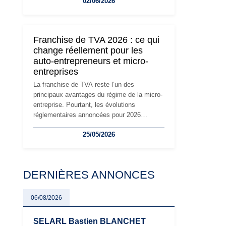
02/06/2026
travailleurs indépendants. Si le régime de la
micro-entreprise conserve sa simplicité et
son attractivité, les auto-entrepreneurs
devront s'adapter à un environnement
Franchise de TVA 2026 : ce qui
réglementaire plus exigeant. Décryptage des
change réellement pour les
principaux changements et des précautions
auto-entrepreneurs et micro-
à prendre pour éviter les mauvaises
entreprises
surprises.
La franchise de TVA reste l’un des
principaux avantages du régime de la micro-
entreprise. Pourtant, les évolutions
réglementaires annoncées pour 2026
suscitent de nombreuses interrogations chez
25/05/2026
les auto-entrepreneurs, artisans et
freelances. Seuils de chiffre d’affaires,
obligations déclaratives, facturation ou
risque de bascule vers la TVA : les règles
DERNIÈRES ANNONCES
évoluent dans un contexte de contrôle
renforcé et de modernisation fiscale qui
oblige les indépendants à rester
06/08/2026
particulièrement vigilants.
SELARL Bastien BLANCHET