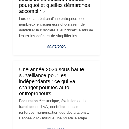
pourquoi et quelles démarches
accomplir ?
Lors de la création d'une entreprise, de
nombreux entrepreneurs choisissent de
domicilier leur société à leur domicile afin de
limiter les coûts et de simplifier les
démarches. Mais avec le développement de
06/07/2026
l'activité, cette solution peut rapidement
devenir inadaptée. Déménagement dans des
locaux professionnels, recrutement, image
de marque… Le changement d'adresse du
Une année 2026 sous haute
siège social répond souvent à une nouvelle
surveillance pour les
étape de la vie de l'entreprise et implique
indépendants : ce qui va
plusieurs formalités obligatoires.
changer pour les auto-
entrepreneurs
Facturation électronique, évolution de la
franchise de TVA, contrôles fiscaux
renforcés, numérisation des déclarations…
L'année 2026 marque une nouvelle étape
dans la modernisation des obligations des