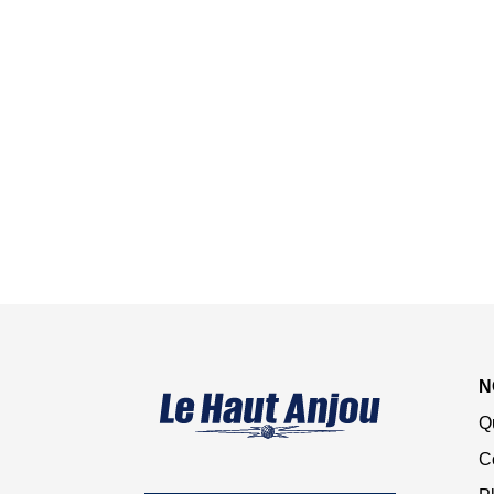
N
Q
C