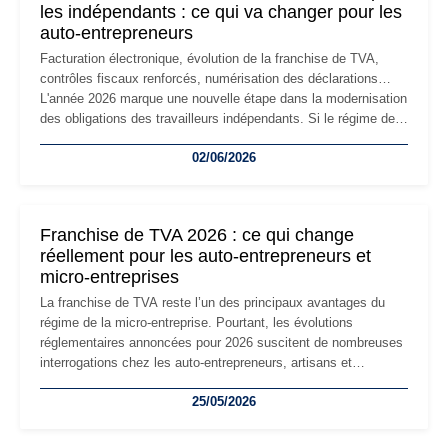
les indépendants : ce qui va changer pour les
auto-entrepreneurs
Facturation électronique, évolution de la franchise de TVA,
contrôles fiscaux renforcés, numérisation des déclarations…
L'année 2026 marque une nouvelle étape dans la modernisation
des obligations des travailleurs indépendants. Si le régime de
la micro-entreprise conserve sa simplicité et son attractivité,
02/06/2026
les auto-entrepreneurs devront s'adapter à un environnement
réglementaire plus exigeant. Décryptage des principaux
changements et des précautions à prendre pour éviter les
mauvaises surprises.
Franchise de TVA 2026 : ce qui change
réellement pour les auto-entrepreneurs et
micro-entreprises
La franchise de TVA reste l’un des principaux avantages du
régime de la micro-entreprise. Pourtant, les évolutions
réglementaires annoncées pour 2026 suscitent de nombreuses
interrogations chez les auto-entrepreneurs, artisans et
freelances. Seuils de chiffre d’affaires, obligations déclaratives,
25/05/2026
facturation ou risque de bascule vers la TVA : les règles
évoluent dans un contexte de contrôle renforcé et de
modernisation fiscale qui oblige les indépendants à rester