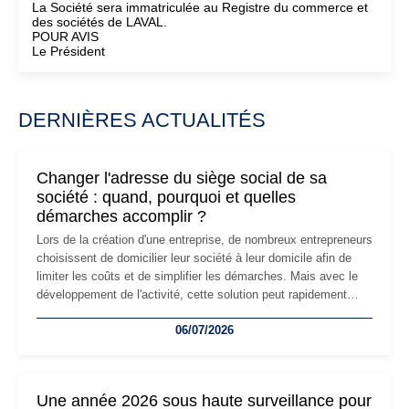
La Société sera immatriculée au Registre du commerce et
des sociétés de LAVAL.
POUR AVIS
Le Président
DERNIÈRES ACTUALITÉS
Changer l'adresse du siège social de sa
société : quand, pourquoi et quelles
démarches accomplir ?
Lors de la création d'une entreprise, de nombreux entrepreneurs
choisissent de domicilier leur société à leur domicile afin de
limiter les coûts et de simplifier les démarches. Mais avec le
développement de l'activité, cette solution peut rapidement
devenir inadaptée. Déménagement dans des locaux
06/07/2026
professionnels, recrutement, image de marque… Le
changement d'adresse du siège social répond souvent à une
nouvelle étape de la vie de l'entreprise et implique plusieurs
formalités obligatoires.
Une année 2026 sous haute surveillance pour