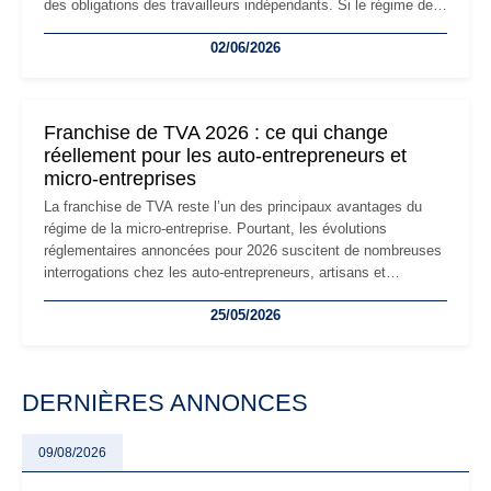
des obligations des travailleurs indépendants. Si le régime de
la micro-entreprise conserve sa simplicité et son attractivité,
02/06/2026
les auto-entrepreneurs devront s'adapter à un environnement
réglementaire plus exigeant. Décryptage des principaux
changements et des précautions à prendre pour éviter les
mauvaises surprises.
Franchise de TVA 2026 : ce qui change
réellement pour les auto-entrepreneurs et
micro-entreprises
La franchise de TVA reste l’un des principaux avantages du
régime de la micro-entreprise. Pourtant, les évolutions
réglementaires annoncées pour 2026 suscitent de nombreuses
interrogations chez les auto-entrepreneurs, artisans et
freelances. Seuils de chiffre d’affaires, obligations déclaratives,
25/05/2026
facturation ou risque de bascule vers la TVA : les règles
évoluent dans un contexte de contrôle renforcé et de
modernisation fiscale qui oblige les indépendants à rester
particulièrement vigilants.
DERNIÈRES ANNONCES
09/08/2026