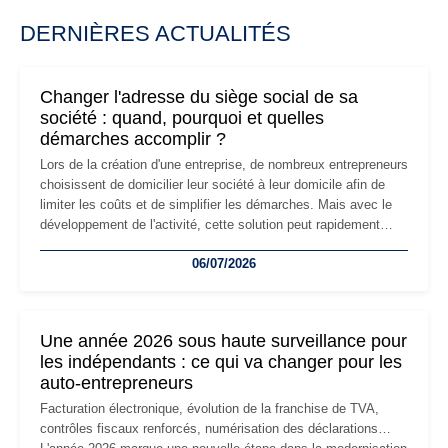
DERNIÈRES ACTUALITÉS
Changer l'adresse du siège social de sa
société : quand, pourquoi et quelles
démarches accomplir ?
Lors de la création d'une entreprise, de nombreux entrepreneurs
choisissent de domicilier leur société à leur domicile afin de
limiter les coûts et de simplifier les démarches. Mais avec le
développement de l'activité, cette solution peut rapidement
devenir inadaptée. Déménagement dans des locaux
06/07/2026
professionnels, recrutement, image de marque… Le
changement d'adresse du siège social répond souvent à une
nouvelle étape de la vie de l'entreprise et implique plusieurs
formalités obligatoires.
Une année 2026 sous haute surveillance pour
les indépendants : ce qui va changer pour les
auto-entrepreneurs
Facturation électronique, évolution de la franchise de TVA,
contrôles fiscaux renforcés, numérisation des déclarations…