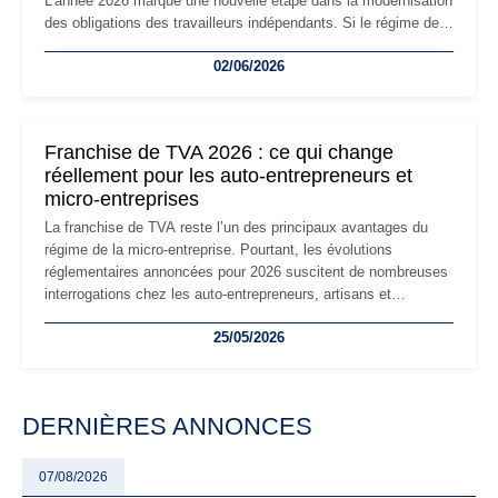
L'année 2026 marque une nouvelle étape dans la modernisation
des obligations des travailleurs indépendants. Si le régime de
la micro-entreprise conserve sa simplicité et son attractivité,
02/06/2026
les auto-entrepreneurs devront s'adapter à un environnement
réglementaire plus exigeant. Décryptage des principaux
changements et des précautions à prendre pour éviter les
mauvaises surprises.
Franchise de TVA 2026 : ce qui change
réellement pour les auto-entrepreneurs et
micro-entreprises
La franchise de TVA reste l’un des principaux avantages du
régime de la micro-entreprise. Pourtant, les évolutions
réglementaires annoncées pour 2026 suscitent de nombreuses
interrogations chez les auto-entrepreneurs, artisans et
freelances. Seuils de chiffre d’affaires, obligations déclaratives,
25/05/2026
facturation ou risque de bascule vers la TVA : les règles
évoluent dans un contexte de contrôle renforcé et de
modernisation fiscale qui oblige les indépendants à rester
particulièrement vigilants.
DERNIÈRES ANNONCES
07/08/2026